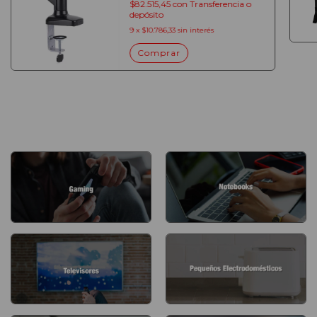
$82.515,45
con
Transferencia o
depósito
9
x
$10.786,33
sin interés