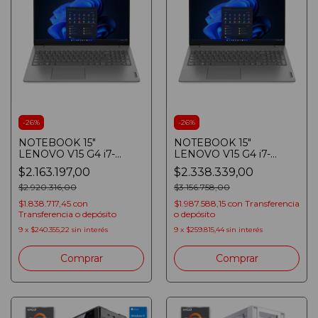
-
26
%
-
26
%
NOTEBOOK 15"
NOTEBOOK 15"
LENOVO V15 G4 i7-
LENOVO V15 G4 i7-
13620H 8GB SSD 512GB
13620H 16GB SSD 512GB
$2.163.197,00
$2.338.339,00
FULLHD IRON GREY
FULLHD IRON GREY
$2.920.316,00
$3.156.758,00
$1.838.717,45
con
$1.987.588,15
con
Transferencia
Transferencia o depósito
o depósito
9
x
$240.355,22
sin interés
9
x
$259.815,44
sin interés