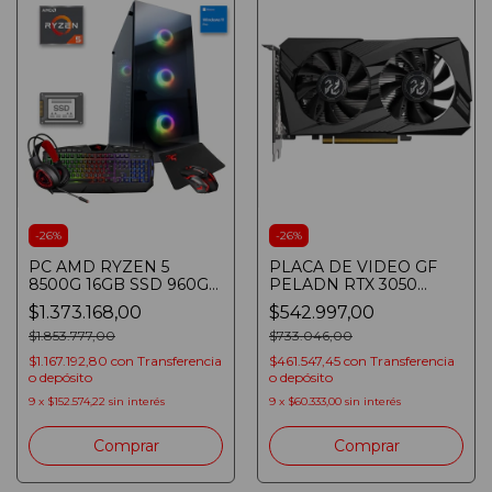
-
26
%
-
26
%
PC AMD RYZEN 5
PLACA DE VIDEO GF
8500G 16GB SSD 960GB
PELADN RTX 3050
WIN 11 RGB
6GD6 6GB GDDR6 128bit
$1.373.168,00
$542.997,00
TECLADO/MOUSE/PAD/AURICULARES
PCIE 4.0
$1.853.777,00
$733.046,00
$1.167.192,80
con
Transferencia
$461.547,45
con
Transferencia
o depósito
o depósito
9
x
$152.574,22
sin interés
9
x
$60.333,00
sin interés