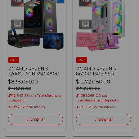
-
26
%
-
26
%
PC AMD RYZEN 3
PC AMD RYZEN 5
3200G 16GB SSD 480GB
8600G 16GB SSD
WIN 11
480GB
$838.051,00
$1.272.080,00
TECLADO/MOUSE/AURICULARES/PAD
TECLADO/MOUSE/AURICUL
$1.131.368,00
700W GAMER BLANCA
$1.717.307,00
$712.343,35
con
Transferencia
$1.081.268,00
con
o depósito
Transferencia o depósito
9
x
$93.116,78
sin interés
9
x
$141.342,22
sin interés