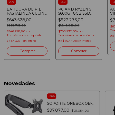
-
26
%
-
26
%
-
2
BATIDORA DE PIE
PC AMD RYZEN 5
AU
PASTALINDA CUCINA
5600GT 8GB SSD
VI
PLANETARIA CREMA
480GB
H
$643.528,00
$922.273,00
$7
BOWL 8 LITROS 1200
TECLADO/MOUSE/AURICULA
CL
W
$868.763,00
600W GAMER
$1.245.069,00
00
$6
BLANCA
Tra
$546.998,80
con
$783.932,05
con
Transferencia o depósito
Transferencia o depósito
9
x
9
x
$71.503,11
sin interés
9
x
$102.474,78
sin interés
Novedades
-
26
%
SOPORTE ONEBOX OB-
LCD12 PARA ESCRITORIO
$97.077,00
$131.054,00
13" a 27"