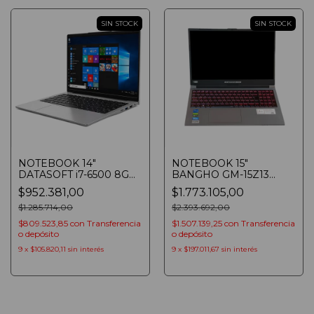
SIN STOCK
SIN STOCK
NOTEBOOK 14"
NOTEBOOK 15"
DATASOFT i7-6500 8GB
BANGHO GM-15Z13
SSD 256GB FHD WIN 11
RTX3050 I7 F i7-13620H
$952.381,00
$1.773.105,00
SILVER
16GB SSD 1TB RTX3050
$1.285.714,00
FHD WIN 11
$2.393.692,00
$809.523,85
con
Transferencia
$1.507.139,25
con
Transferencia
o depósito
o depósito
9
x
$105.820,11
sin interés
9
x
$197.011,67
sin interés