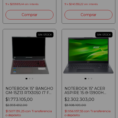
9
x
$259.815,44
sin interés
9
x
$240.355,22
sin interés
SIN STOCK
SIN STOCK
NOTEBOOK 15" BANGHO
NOTEBOOK 15" ACER
GM-15Z13 RTX3050 I7 F
ASPIRE 15 i9-13900H
i7-13620H 16GB SSD 1TB
16GB SSD 1TB FHD IPS
$1.773.105,00
$2.302.303,00
RTX3050 FHD WIN 11
WIN 11 GRAY
$2.393.692,00
$3.108.109,00
$1.507.139,25
con
Transferencia
$1.956.957,55
con
Transferencia
o depósito
o depósito