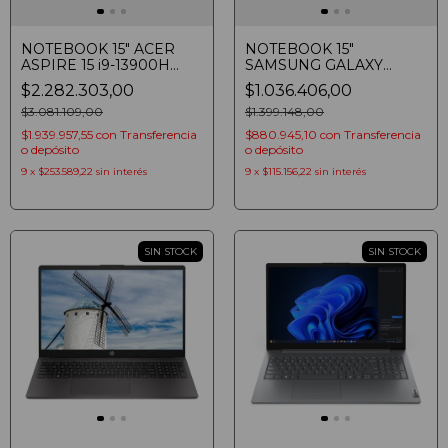
NOTEBOOK 15" ACER
NOTEBOOK 15"
ASPIRE 15 i9-13900H
SAMSUNG GALAXY
16GB SSD 1TB FHD IPS
BOOK i5-1135G7 8GB SSD
$2.282.303,00
$1.036.406,00
GRAY
256GB FULLHD
$3.081.109,00
WINDOWS 10 PRO
$1.399.148,00
MYSTIC SILVER (887276
$1.939.957,55
con
Transferencia
$880.945,10
con
Transferencia
o depósito
o depósito
9
x
$253.589,22
sin interés
9
x
$115.156,22
sin interés
SIN STOCK
SIN STOCK