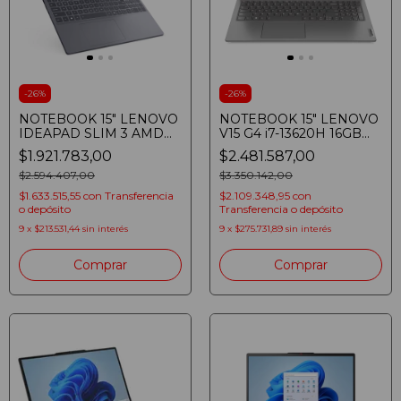
-
26
%
-
26
%
NOTEBOOK 15" LENOVO
NOTEBOOK 15" LENOVO
IDEAPAD SLIM 3 AMD
V15 G4 i7-13620H 16GB
RYZEN 7 7735HS 16GB
SSD 512GB FULLHD WIN
$1.921.783,00
$2.481.587,00
SSD 512GB WUXGA WIN
11 IRON GREY
11 LUNA GREY
$2.594.407,00
$3.350.142,00
$1.633.515,55
con
Transferencia
$2.109.348,95
con
o depósito
Transferencia o depósito
9
x
$213.531,44
sin interés
9
x
$275.731,89
sin interés