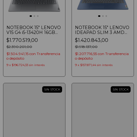
NOTEBOOK 15" LENOVO
NOTEBOOK 15" LENOVO
V15 G4 i5-13420H 16GB
IDEAPAD SLIM 3 AMD
SSD 512GB FULLHD WIN
RYZEN 5 7520U 16GB
$1.770.519,00
$1.420.843,00
11 IRON GREY
SSD 512GB FHD ABYSS
$2.390.201,00
BLUE
$1.918.137,00
$1.504.941,15
con
Transferencia
$1.207.716,55
con
Transferencia
o depósito
o depósito
9
x
$196.724,33
sin interés
9
x
$157.871,44
sin interés
SIN STOCK
SIN STOCK