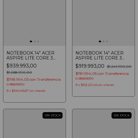
NOTEBOOK 14" ACER
NOTEBOOK 14" ACER
ASPIRE LITE CORE 3
ASPIRE LITE CORE 3
N355 8GB SSD 256GB
N355 8GB SSD 256GB
$939.993,00
$919.993,00
$1.241.990,00
WXUGA WIN 11 SILVER
WXUGA SILVER
$1.268.990,00
$781.994,05
con
Transferencia
o depósito
$798.994,05
con
Transferencia
o depósito
9
x
$102.221,44
sin interés
9
x
$104.443,67
sin interés
SIN STOCK
SIN STOCK