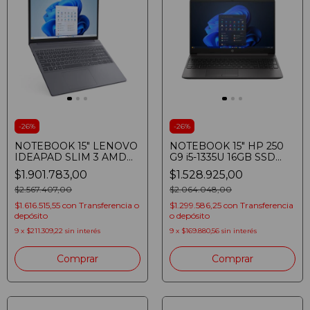
-
26
%
-
26
%
NOTEBOOK 15" LENOVO
NOTEBOOK 15" HP 250
IDEAPAD SLIM 3 AMD
G9 i5-1335U 16GB SSD
RYZEN 7 7735HS 16GB
512GB HD WINDOWS 11
$1.901.783,00
$1.528.925,00
SSD 512GB WUXGA
GRIS OSCURO
LUNA GREY
$2.567.407,00
$2.064.048,00
$1.616.515,55
con
Transferencia o
$1.299.586,25
con
Transferencia
depósito
o depósito
9
x
$211.309,22
sin interés
9
x
$169.880,56
sin interés