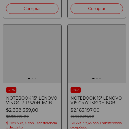
-
26
%
-
26
%
NOTEBOOK 15" LENOVO
NOTEBOOK 15" LENOVO
V15 G4 i7-13620H 16GB
V15 G4 i7-13620H 8GB
SSD 512GB FULLHD
SSD 512GB FULLHD
$2.338.339,00
$2.163.197,00
IRON GREY
IRON GREY
$3.156.758,00
$2.920.316,00
$1.987.588,15
con
Transferencia
$1.838.717,45
con
Transferencia
o depósito
o depósito