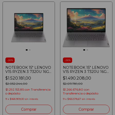
-
26
%
-
26
%
NOTEBOOK 15" LENOVO
NOTEBOOK 15" LENOVO
V15 RYZEN 3 7320U 16GB
V15 RYZEN 3 7320U 16GB
DDR5 SSD 512GB
DDR5 SSD 512GB
$1.520.181,00
$1.490.208,00
FULLHD WINDOWS 11
FULLHD
$2.052.244,00
$2.011.781,00
$1.292.153,85
con
Transferencia
$1.266.676,80
con
o depósito
Transferencia o depósito
9
x
$168.909,00
sin interés
9
x
$165.578,67
sin interés