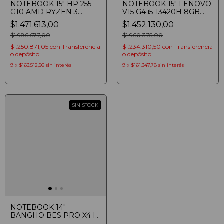
NOTEBOOK 15" HP 255
NOTEBOOK 15" LENOVO
G10 AMD RYZEN 3
V15 G4 i5-13420H 8GB
7330U 16GB SSD 512GB
SSD 512GB FULLHD
$1.471.613,00
$1.452.130,00
HD WINDOWS 11 PRO
IRON GREY
$1.986.677,00
$1.960.375,00
$1.250.871,05
con
Transferencia
$1.234.310,50
con
Transferencia
o depósito
o depósito
9
x
$163.512,56
sin interés
9
x
$161.347,78
sin interés
SIN STOCK
NOTEBOOK 14"
BANGHO BES PRO X4 I7
F i7-1355U 16GB SSD