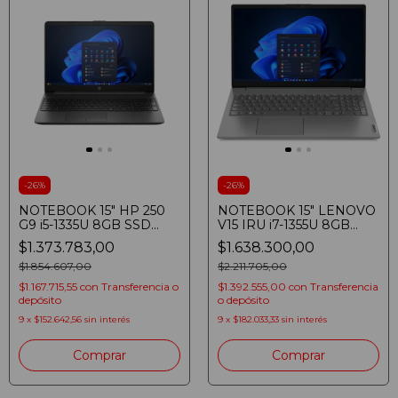
-
26
%
-
26
%
NOTEBOOK 15" HP 250
NOTEBOOK 15" LENOVO
G9 i5-1335U 8GB SSD
V15 IRU i7-1355U 8GB
512GB HD WINDOWS 11
SSD 512GB FULLHD
$1.373.783,00
$1.638.300,00
GRIS OSCURO
IRON GREY
$1.854.607,00
$2.211.705,00
$1.167.715,55
con
Transferencia o
$1.392.555,00
con
Transferencia
depósito
o depósito
9
x
$152.642,56
sin interés
9
x
$182.033,33
sin interés