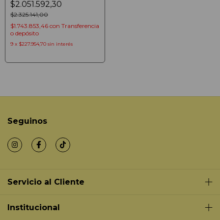
$2.051.592,30
960GB FHD
$2.325.141,00
$1.743.853,46
con
Transferencia
o depósito
9
x
$227.954,70
sin interés
Seguinos
Servicio al Cliente
Institucional