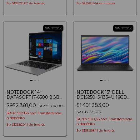
9
x
$197.011,67
sin interés
9
x
$255.811,44
sin interés
SIN STOCK
SIN STOCK
NOTEBOOK 14"
NOTEBOOK 15" DELL
DATASOFT i7-6500 8GB
DC15250 i5-1334U 16GB
SSD 256GB FHD WIN 11
SSD 512GB FHD 120HZ
$1.491.283,00
$952.381,00
$1.285.714,00
SILVER
TOUCH WIN 11 CARBON
BLACK
$2.013.231,00
$809.523,85
con
Transferencia
o depósito
$1.267.590,55
con
Transferencia
o depósito
9
x
$105.820,11
sin interés
9
x
$165.698,11
sin interés