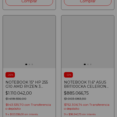
-
26
%
-
12
%
NOTEBOOK 15" HP 255
NOTEBOOK 11.6" ASUS
G10 AMD RYZEN 3
BR1100CKA CELERON
7330U 8GB SSD 256GB
N4500 4GB SSD 128GB
$1.110.042,00
$885.066,75
HD
HD WINDOWS 11 PRO
$1.498.556,00
DARK GREY
$1.003.083,30
$943.535,70
con
Transferencia
$752.306,74
con
Transferencia
o depósito
o depósito
9
x
$123.338,00
sin interés
9
x
$98.340,75
sin interés