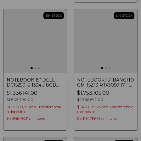
SIN STOCK
SIN STOCK
NOTEBOOK 15" DELL
NOTEBOOK 15" BANGHO
DC15250 i5-1334U 8GB
GM-15Z13 RTX3050 I7 F
SSD 512GB FHD 120HZ
i7-13620H 16GB SSD 1TB
$1.336.141,00
$1.753.105,00
TOUCH WIN 11 CARBON
RTX3050 FHD
BLACK
$1.803.790,00
$2.366.692,00
$1.135.719,85
con
Transferencia
$1.490.139,25
con
Transferencia
o depósito
o depósito
9
x
$148.460,11
sin interés
9
x
$194.789,44
sin interés