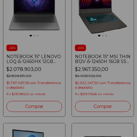
-
26
%
-
26
%
NOTEBOOK 15" LENOVO
NOTEBOOK 15" MSI THIN
LOQ i5-12450HX 12GB
B12V i5-12450H 16GB SSD
SSD 512GB RTX 3050
512GB RTX4050 FHD
$2.078.903,00
$2.967.350,00
FHD 144HZ WIN11 LUNA
144HZ WIN 11
GREY
$2.806.519,00
$4.005.922,00
$1.767.067,55
con
Transferencia
$2.522.247,50
con
Transferencia
o depósito
o depósito
9
x
$230.989,22
sin interés
9
x
$329.705,56
sin interés