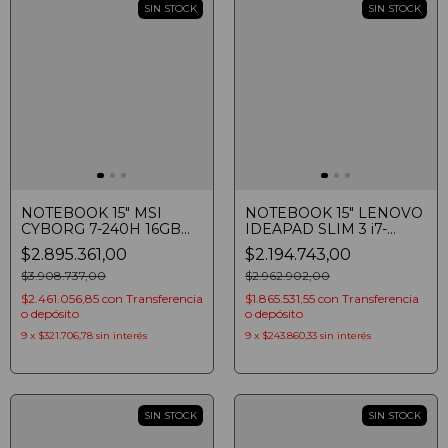
SIN STOCK
SIN STOCK
NOTEBOOK 15" MSI
NOTEBOOK 15" LENOVO
CYBORG 7-240H 16GB
IDEAPAD SLIM 3 i7-
SSD 512 RTX 5060 FHD
13620H 16GB SSD 512GB
$2.895.361,00
$2.194.743,00
144HZ IPS WIN 11
WUXGA WIN 11 POLAR
TRANSLUCENT BLACK
$3.908.737,00
BLUE
$2.962.902,00
$2.461.056,85
con
Transferencia
$1.865.531,55
con
Transferencia
o depósito
o depósito
9
x
$321.706,78
sin interés
9
x
$243.860,33
sin interés
SIN STOCK
SIN STOCK