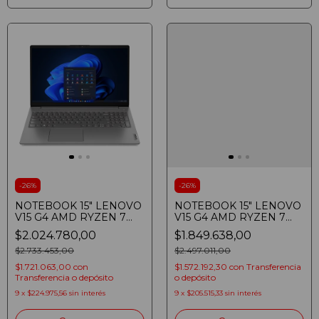
-
26
%
-
26
%
NOTEBOOK 15" LENOVO
NOTEBOOK 15" LENOVO
V15 G4 AMD RYZEN 7
V15 G4 AMD RYZEN 7
7730U 16GB SSD 512GB
7730U 8GB SSD 512GB
$2.024.780,00
$1.849.638,00
FULLHD WINDOWS
FULLHD IRON GREY
PRO IRON GREY
$2.733.453,00
$2.497.011,00
$1.721.063,00
con
$1.572.192,30
con
Transferencia
Transferencia o depósito
o depósito
9
x
$224.975,56
sin interés
9
x
$205.515,33
sin interés