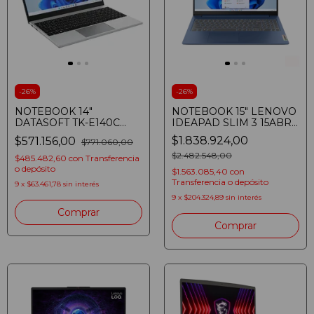
-
26
%
-
26
%
NOTEBOOK 14"
NOTEBOOK 15" LENOVO
DATASOFT TK-E140C
IDEAPAD SLIM 3 15ABR8
AMD A9-9400 8GB SSD
RYZEN 7 5825U 16GB
$1.838.924,00
$571.156,00
$771.060,00
256GB TECLADO
SSD 512GB FULLHD
NUMERICO WINDOWS
WINDOWS 11 ABYSS
$2.482.548,00
$485.482,60
con
Transferencia
BLUE
o depósito
$1.563.085,40
con
Transferencia o depósito
9
x
$63.461,78
sin interés
9
x
$204.324,89
sin interés