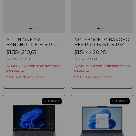
ALL IN ONE 24"
NOTEBOOK 15" BANGHO
BANGHO LITE E24 I3-
BES PRO T5 I5 F i5-1334U
12100 8GB SSD 480GB
8GB SSD 480GB FHD
$1.354.210,65
$1.544.420,25
FHD NEGRO
$1.534.773,60
$1.750.350,60
$1.151.079,05
con
Transferencia
$1.312.757,21
con
Transferencia o
o depósito
depósito
9
x
$150.467,85
sin interés
9
x
$171.602,25
sin interés
SIN STOCK
SIN STOCK