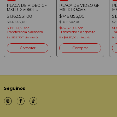
PLACA DE VIDEO GF
PLACA DE VIDEO GF
PL
MSI RTX 5060Ti
MSI RTX 5050
MS
SHADOW 2X OC 8GB
GAMING OC 8GB
SH
$1.162.531,00
$749.853,00
$1
GDDR7 128bit PCIE
GDDR6 128bit PCIE
GD
5.0
$1.569.417,00
5.0
$1.012.302,00
5.
$2
$988.151,35
con
$637.375,05
con
$1.
Transferencia o depósito
Transferencia o depósito
Tra
9
x
$129.170,11
sin interés
9
x
$83.317,00
sin interés
9
x
Seguinos