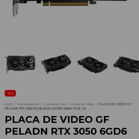
-
26
%
Inicio
/
Computación
/
Componentes
/
Placas de Video
/
PLACA DE VIDEO GF
PELADN RTX 3050 6GD6 6GB GDDR6 128bit PCIE 4.0
PLACA DE VIDEO GF
PELADN RTX 3050 6GD6