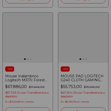
-
26
%
-
26
%
Mouse Inalambrico
MOUSE PAD LOGITECH
Logitech M317c Forest
G240 CLOTH GAMING
Floral Edition Color Azul
000093
$67.886,00
$55.753,00
$91.646,00
$75.266,00
$57.703,10
con
Transferencia o
$47.390,05
con
Transferencia o
depósito
depósito
9
x
$7.542,89
sin interés
9
x
$6.194,78
sin interés