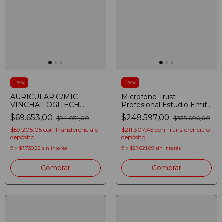
-
26
%
-
26
%
AURICULAR C/MIC
Microfono Trust
VINCHA LOGITECH
Profesional Estudio Emita
H390 COMFORT
Plus Gxt 252 Brazo
$69.653,00
$248.597,00
$94.031,00
$335.606,00
CLEARCHAT USB
$59.205,05
con
Transferencia o
$211.307,45
con
Transferencia o
depósito
depósito
9
x
$7.739,22
sin interés
9
x
$27.621,89
sin interés