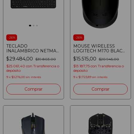
-
26
%
-
26
%
TECLADO
MOUSE WIRELESS
INALAMBRICO NETMAK
LOGITECH M170 BLACK
NM-KB380 TECLADO
004940
$29.484,00
$15.515,00
$39.803,00
$20.945,00
INALAMBRICO 2.4GHZ +
BT RECH
$25.061,40
con
Transferencia o
$13.187,75
con
Transferencia o
depósito
depósito
9
x
$3.276,00
sin interés
9
x
$1.723,89
sin interés
Comprar