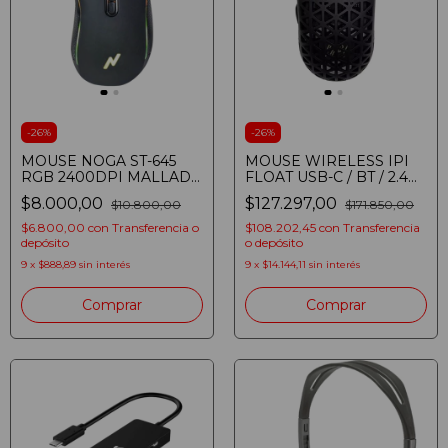
-
26
%
-
26
%
MOUSE NOGA ST-645
MOUSE WIRELESS IPI
RGB 2400DPI MALLADO
FLOAT USB-C / BT / 2.4
7 BOTONES
GHZ NEGRO
$8.000,00
$127.297,00
$10.800,00
$171.850,00
$6.800,00
con
Transferencia o
$108.202,45
con
Transferencia
depósito
o depósito
9
x
$888,89
sin interés
9
x
$14.144,11
sin interés