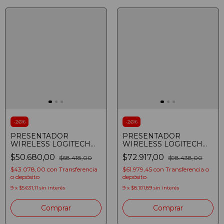
-
26
%
-
26
%
PRESENTADOR
PRESENTADOR
WIRELESS LOGITECH
WIRELESS LOGITECH
R400 001354
R500S LASER 20M
$50.680,00
$72.917,00
$68.418,00
$98.438,00
BLUETOOTH USB
GRAFITO 910-006518
$43.078,00
con
Transferencia
$61.979,45
con
Transferencia o
o depósito
depósito
9
x
$5.631,11
sin interés
9
x
$8.101,89
sin interés