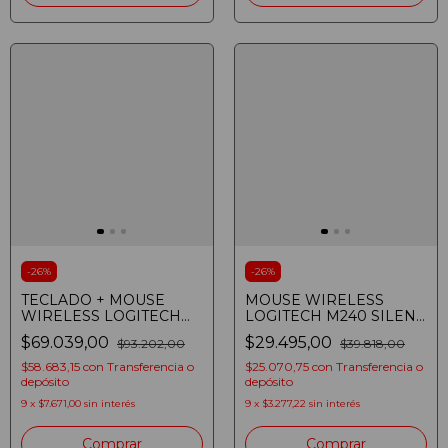
-
26
%
-
26
%
TECLADO + MOUSE
MOUSE WIRELESS
WIRELESS LOGITECH
LOGITECH M240 SILENT
MK470 SLIM 009266
BLUETOOTH WHITE
$69.039,00
$29.495,00
$93.202,00
$39.818,00
007116
$58.683,15
con
Transferencia o
$25.070,75
con
Transferencia o
depósito
depósito
9
x
$7.671,00
sin interés
9
x
$3.277,22
sin interés