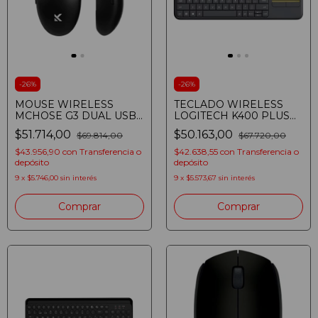
-
26
%
-
26
%
MOUSE WIRELESS
TECLADO WIRELESS
MCHOSE G3 DUAL USB-
LOGITECH K400 PLUS
C / BT / 2.4 GHZ NEGRO
TOUCH
$51.714,00
$50.163,00
$69.814,00
$67.720,00
$43.956,90
con
Transferencia o
$42.638,55
con
Transferencia o
depósito
depósito
9
x
$5.746,00
sin interés
9
x
$5.573,67
sin interés
Comprar