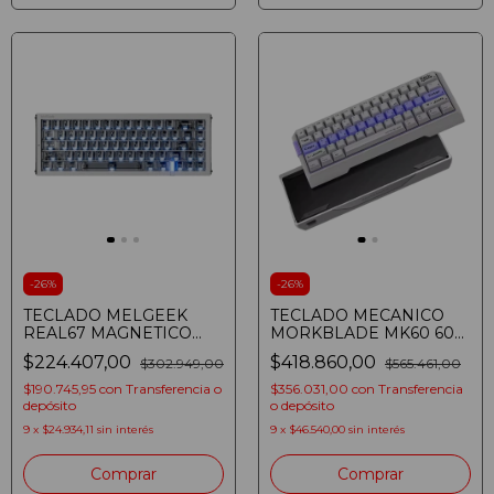
-
26
%
-
26
%
TECLADO MELGEEK
TECLADO MECANICO
REAL67 MAGNETICO
MORKBLADE MK60 60%
GRIS
METALICO SILVER
$224.407,00
$418.860,00
$302.949,00
$565.461,00
$190.745,95
con
Transferencia o
$356.031,00
con
Transferencia
depósito
o depósito
9
x
$24.934,11
sin interés
9
x
$46.540,00
sin interés