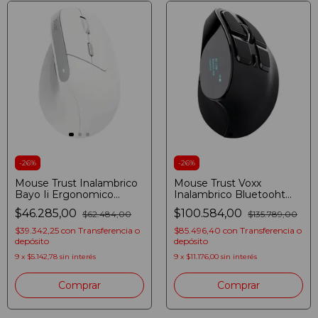
-
26
%
-
26
%
Mouse Trust Inalambrico
Mouse Trust Voxx
Bayo Ii Ergonomico
Inalambrico Bluetooht
Wireless Blanco Blanco
Recargable Display
$46.285,00
$100.584,00
$62.484,00
$135.789,00
Negro
$39.342,25
con
Transferencia o
$85.496,40
con
Transferencia o
depósito
depósito
9
x
$5.142,78
sin interés
9
x
$11.176,00
sin interés