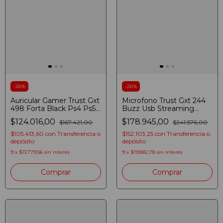
-
26
%
-
26
%
Auricular Gamer Trust Gxt
Microfono Trust Gxt 244
498 Forta Black Ps4 Ps5
Buzz Usb Streaming
Negro
Negro
$124.016,00
$178.945,00
$167.421,00
$241.576,00
$105.413,60
con
Transferencia o
$152.103,25
con
Transferencia o
depósito
depósito
9
x
$13.779,56
sin interés
9
x
$19.882,78
sin interés