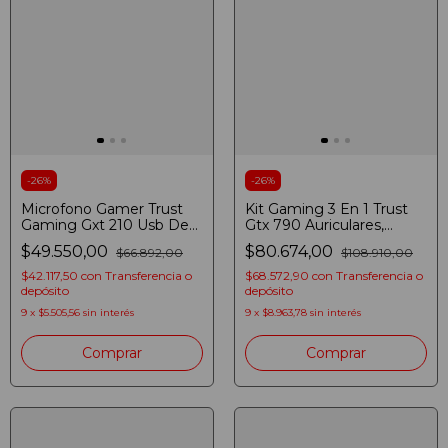
-
26
%
-
26
%
Microfono Gamer Trust
Kit Gaming 3 En 1 Trust
Gaming Gxt 210 Usb De
Gtx 790 Auriculares,
Pie Cable 1.5 Mt Negro
Raton, Padmouse Negro
$49.550,00
$80.674,00
$66.892,00
$108.910,00
$42.117,50
con
Transferencia o
$68.572,90
con
Transferencia o
depósito
depósito
9
x
$5.505,56
sin interés
9
x
$8.963,78
sin interés