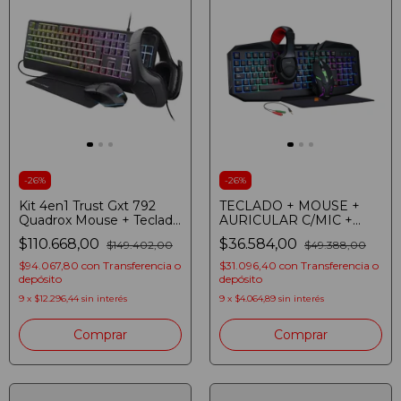
-
26
%
-
26
%
Kit 4en1 Trust Gxt 792
TECLADO + MOUSE +
Quadrox Mouse + Teclado
AURICULAR C/MIC +
+ Auri + Pad Negro
PAD NOGANET NKB-403
$110.668,00
$36.584,00
$149.402,00
$49.388,00
+ ADAPTADOR 2 PLUG
$94.067,80
con
Transferencia o
$31.096,40
con
Transferencia o
depósito
depósito
9
x
$12.296,44
sin interés
9
x
$4.064,89
sin interés
Comprar