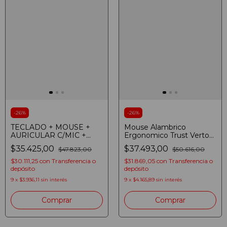
-
26
%
-
26
%
TECLADO + MOUSE +
Mouse Alambrico
AURICULAR C/MIC +
Ergonomico Trust Verto
PAD NOGANET NKB-403
Blanco Usb Blanco
$35.425,00
$37.493,00
$47.823,00
$50.616,00
GAMER
$30.111,25
con
Transferencia o
$31.869,05
con
Transferencia o
depósito
depósito
9
x
$3.936,11
sin interés
9
x
$4.165,89
sin interés
Comprar