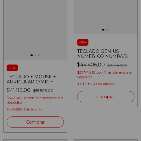
-
26
%
TECLADO GENIUS
NUMERICO NUMPAD
USB
$44.406,00
$59.947,00
-
26
%
$37.745,10
con
Transferencia o
TECLADO + MOUSE +
depósito
AURICULAR C/MIC +
9
x
$4.934,00
sin interés
PAD NOGA NKB-411
$41.113,00
$55.503,00
GAMER RGB ROSA
Comprar
$34.946,05
con
Transferencia o
depósito
9
x
$4.568,11
sin interés