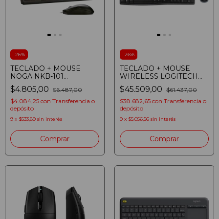
-
26
%
-
26
%
TECLADO + MOUSE
TECLADO + MOUSE
NOGA NKB-101
WIRELESS LOGITECH
MULTIMEDIA NEGRO
MK270
$4.805,00
$45.509,00
$6.487,00
$61.437,00
$4.084,25
con
Transferencia o
$38.682,65
con
Transferencia o
depósito
depósito
9
x
$533,89
sin interés
9
x
$5.056,56
sin interés
Comprar