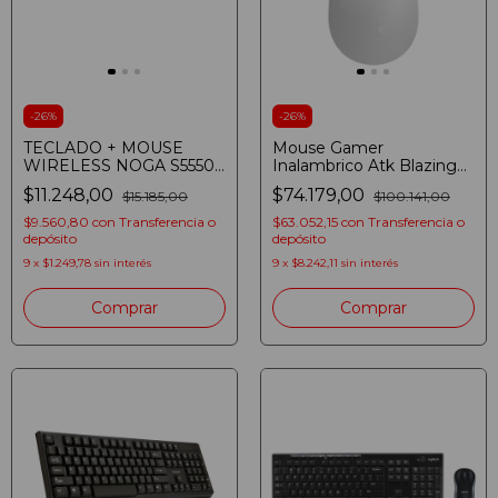
-
26
%
-
26
%
TECLADO + MOUSE
Mouse Gamer
WIRELESS NOGA S5550
Inalambrico Atk Blazing
BLACK
Sky X1 Se Paw3395se
$11.248,00
$74.179,00
$15.185,00
$100.141,00
$9.560,80
con
Transferencia o
$63.052,15
con
Transferencia o
depósito
depósito
9
x
$1.249,78
sin interés
9
x
$8.242,11
sin interés