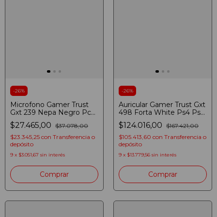
-
26
%
-
26
%
Microfono Gamer Trust
Auricular Gamer Trust Gxt
Gxt 239 Nepa Negro Pc
498 Forta White Ps4 Ps5
Twitch Negro
Blanco
$27.465,00
$124.016,00
$37.078,00
$167.421,00
$23.345,25
con
Transferencia o
$105.413,60
con
Transferencia o
depósito
depósito
9
x
$3.051,67
sin interés
9
x
$13.779,56
sin interés