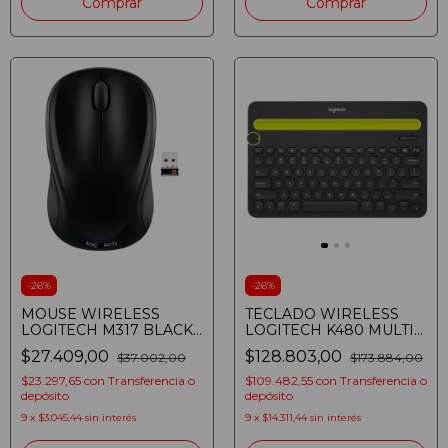
Comprar
-
26
%
-
26
%
MOUSE WIRELESS
TECLADO WIRELESS
LOGITECH M317 BLACK
LOGITECH K480 MULTI-
003416
DEVICE BLUETOOTH
$27.409,00
$128.803,00
$37.002,00
$173.884,00
BLACK ESPANOL 920-
006346
$23.297,65
con
Transferencia o
$109.482,55
con
Transferencia o
depósito
depósito
9
x
$3.045,44
sin interés
9
x
$14.311,44
sin interés