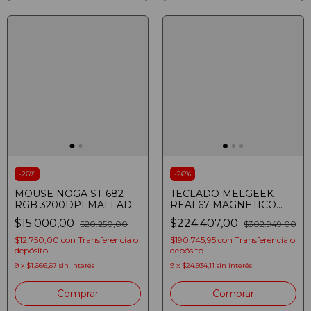
-
26
%
-
26
%
MOUSE NOGA ST-682
TECLADO MELGEEK
RGB 3200DPI MALLADO
REAL67 MAGNETICO
6 BOTONES
VIOLETA
$15.000,00
$224.407,00
$20.250,00
$302.949,00
$12.750,00
con
Transferencia o
$190.745,95
con
Transferencia o
depósito
depósito
9
x
$1.666,67
sin interés
9
x
$24.934,11
sin interés