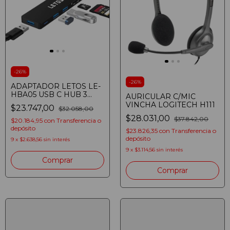
-
26
%
-
26
%
ADAPTADOR LETOS LE-
HBA05 USB C HUB 3
AURICULAR C/MIC
PUERTOS USB TIPO A
VINCHA LOGITECH H111
$23.747,00
$32.058,00
3.0 + MICROSD + SD
$28.031,00
$37.842,00
$20.184,95
con
Transferencia o
depósito
$23.826,35
con
Transferencia o
depósito
9
x
$2.638,56
sin interés
9
x
$3.114,56
sin interés