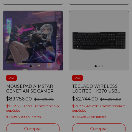
-
26
%
-
26
%
MOUSEPAD AIMSTAR
TECLADO WIRELESS
GENETIAN SE GAMER
LOGITECH K270 USB
NEGRO 920-004426
$89.756,00
$32.744,00
$121.170,00
$44.204,00
$76.292,60
con
Transferencia o
$27.832,40
con
Transferencia o
depósito
depósito
9
x
$9.972,89
sin interés
9
x
$3.638,22
sin interés