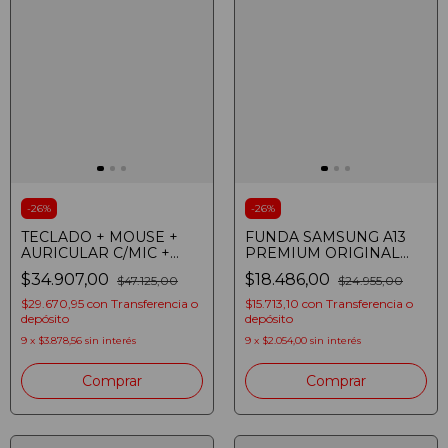
-
26
%
-
26
%
TECLADO + MOUSE +
FUNDA SAMSUNG A13
AURICULAR C/MIC +
PREMIUM ORIGINAL
PAD NOGA NKB-407
CARD SLOT COVER
$34.907,00
$18.486,00
$47.125,00
$24.955,00
GAMER RGB NEGRO
ROSA
$29.670,95
con
Transferencia o
$15.713,10
con
Transferencia o
depósito
depósito
9
x
$3.878,56
sin interés
9
x
$2.054,00
sin interés