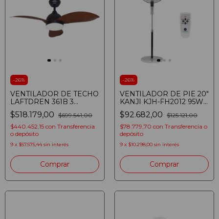
-
26
%
-
26
%
VENTILADOR DE TECHO
VENTILADOR DE PIE 20"
LAFTDREN 361B 3
KANJI KJH-FH2012 95W
VELOCIDADES LED 24W
3 VELOCIDADES
$518.179,00
$92.682,00
$699.541,00
$125.121,00
MARRON
CONTROL REMOTO
(7798328758521)
CROMADO
$440.452,15
con
Transferencia
$78.779,70
con
Transferencia o
o depósito
depósito
9
x
$57.575,44
sin interés
9
x
$10.298,00
sin interés