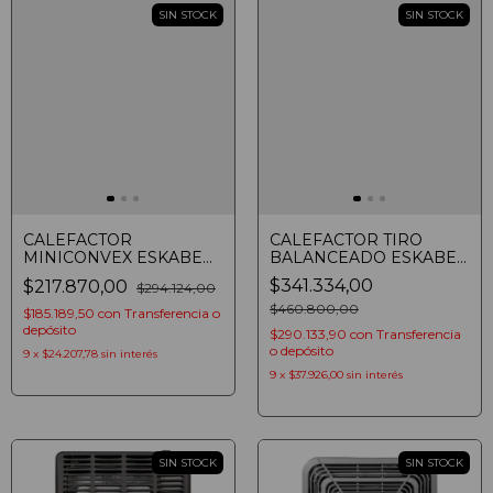
SIN STOCK
SIN STOCK
CALEFACTOR
CALEFACTOR TIRO
MINICONVEX ESKABE
BALANCEADO ESKABE
SIGLO 21 S21 MX3 P
S21 TB3 P
$341.334,00
$217.870,00
$294.124,00
AROMATIZADOR
AROMATIZADOR
MULTIGAS 3000 KCAL/H
MULTIGAS CLASE A
$460.800,00
$185.189,50
con
Transferencia o
MARFIL
2900 KCAL/H MARFIL
depósito
$290.133,90
con
Transferencia
o depósito
9
x
$24.207,78
sin interés
9
x
$37.926,00
sin interés
SIN STOCK
SIN STOCK