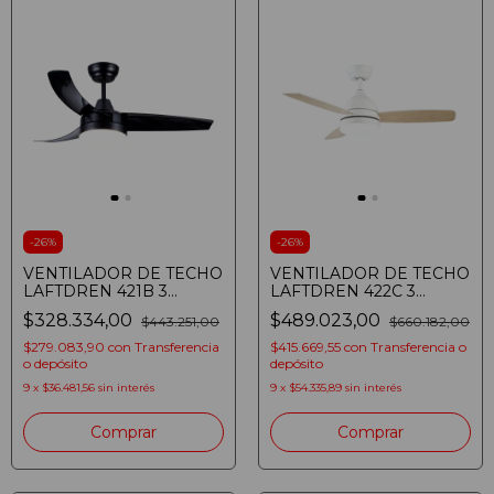
-
26
%
-
26
%
VENTILADOR DE TECHO
VENTILADOR DE TECHO
LAFTDREN 421B 3
LAFTDREN 422C 3
VELOCIDADES LED 24W
VELOCIDADES LED 24W
$328.334,00
$489.023,00
$443.251,00
$660.182,00
NEGRO
BLANCO
(7798328754172)
$279.083,90
con
Transferencia
$415.669,55
con
Transferencia o
o depósito
depósito
9
x
$36.481,56
sin interés
9
x
$54.335,89
sin interés