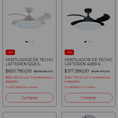
-
26
%
-
26
%
VENTILADOR DE TECHO
VENTILADOR DE TECHO
LAFTDREN 522A 5
LAFTDREN 428B 6
VELOCIDADES LED 24W
VELOCIDADES LED 24W
$650.780,00
$317.386,00
$878.553,00
$428.471,00
WIFI BLANCO
NEGRO
(7798328754127)
$553.163,00
con
Transferencia o
$269.778,10
con
Transferencia
depósito
o depósito
9
x
$72.308,89
sin interés
9
x
$35.265,11
sin interés
Comprar
Comprar