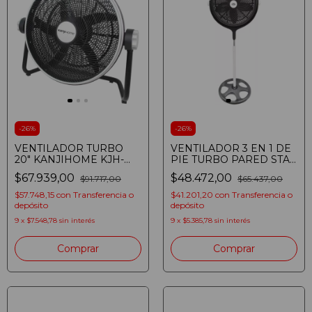
-
26
%
-
26
%
VENTILADOR TURBO
VENTILADOR 3 EN 1 DE
20" KANJIHOME KJH-
PIE TURBO PARED STAR
FH1211 90W ASPAS
TRAK 20 STPG41-20 5
$67.939,00
$48.472,00
$91.717,00
$65.437,00
PLASTICAS
PALAS
$57.748,15
con
Transferencia o
$41.201,20
con
Transferencia o
depósito
depósito
9
x
$7.548,78
sin interés
9
x
$5.385,78
sin interés
Comprar