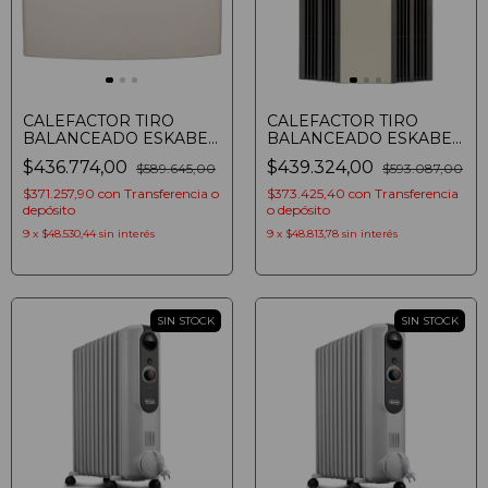
CALEFACTOR TIRO
CALEFACTOR TIRO
BALANCEADO ESKABE
BALANCEADO ESKABE
S21 TB5 P
TITANIO TT TB2 TE
$436.774,00
$439.324,00
$589.645,00
$593.087,00
AROMATIZADOR
AROMATIZADOR
MULTIGAS CLASE A
TERMOSTATO MULTIGAS
$371.257,90
con
Transferencia o
$373.425,40
con
Transferencia
4800 KCAL/H MARFIL
2000 KCAL/H
depósito
o depósito
9
x
$48.530,44
sin interés
9
x
$48.813,78
sin interés
SIN STOCK
SIN STOCK