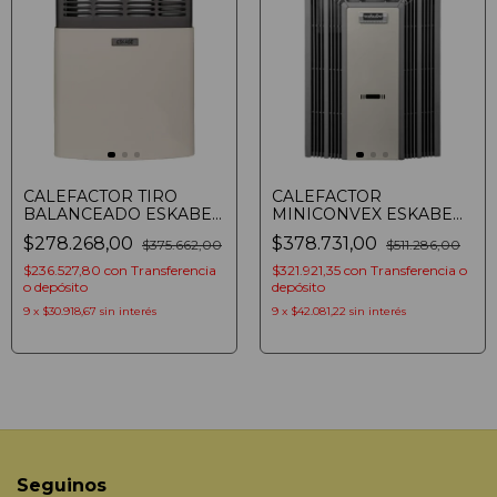
CALEFACTOR TIRO
CALEFACTOR
BALANCEADO ESKABE
MINICONVEX ESKABE
S21 TB2 P
TITANIO TT MX3 TE
$278.268,00
$378.731,00
$375.662,00
$511.286,00
AROMATIZADOR
AROMATIZADOR
MULTIGAS CLASE A
TERMOSTATO MULTIGAS
$236.527,80
con
Transferencia
$321.921,35
con
Transferencia o
2000 KCAL/H MARFIL
3000 KCAL/H
o depósito
depósito
9
x
$30.918,67
sin interés
9
x
$42.081,22
sin interés
Seguinos