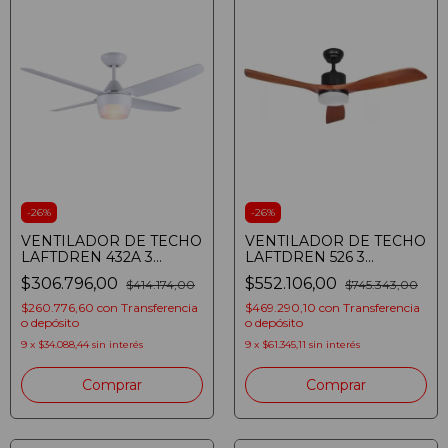
-
26
%
-
26
%
VENTILADOR DE TECHO
VENTILADOR DE TECHO
LAFTDREN 432A 3
LAFTDREN 526 3
VELOCIDADES LED 24W
VELOCIDADES LED 24W
$306.796,00
$552.106,00
$414.174,00
$745.343,00
BLANCO
MADERA Y NEGRO
(7798328758583)
(7798328758071)
$260.776,60
con
Transferencia
$469.290,10
con
Transferencia
o depósito
o depósito
9
x
$34.088,44
sin interés
9
x
$61.345,11
sin interés
Comprar
Comprar