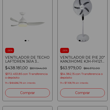
-
26
%
-
26
%
VENTILADOR DE TECHO
VENTILADOR DE PIE 20"
LAFTDREN 361A 3
KANJIHOME KJH-FH1212
VELOCIDADES LED 24W
95W 3 VELOCIDADES
$438.181,00
$63.979,00
$591.544,00
$86.372,00
BLANCO
CON TIMER
(7798328754141)
$372.453,85
con
Transferencia
$54.382,15
con
Transferencia o
o depósito
depósito
9
x
$48.686,78
sin interés
9
x
$7.108,78
sin interés
Comprar