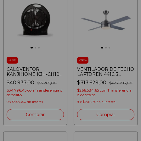
-
26
%
-
26
%
CALOVENTOR
VENTILADOR DE TECHO
KANJIHOME KJH-CH103
LAFTDREN 441C 3
REDONDO NEGRO
VELOCIDADES LED 24W
$40.937,00
$313.629,00
$55.265,00
$423.398,00
(8107370149505)
PLATEADO
(7798328757982)
$34.796,45
con
Transferencia o
$266.584,65
con
Transferencia
depósito
o depósito
9
x
$4.548,56
sin interés
9
x
$34.847,67
sin interés
Comprar
Comprar