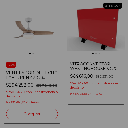
SIN STOCK
VITROCONVECTOR
-
26
%
WESTINGHOUSE VC20
VENTILADOR DE TECHO
2000W CALEFACTOR
$64.616,00
$87.231,00
LAFTDREN 421C 3
ROJO
VELOCIDADES LED 24W
$54.923,60
con
Transferencia o
$294.252,00
$397.240,00
MADERA
depósito
$250.114,20
con
Transferencia o
9
x
$7.179,56
sin interés
depósito
9
x
$32.694,67
sin interés