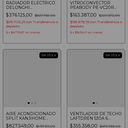
RADIADOR ELECTRICO
VITROCONVECTOR
DELONGHI
PEABODY PE-VC20R
EASYTRONIC TRSSE0715
ROJO 2000W
$376.125,00
$163.387,00
$507.769,00
$220.572,00
DE ACEITE 1500W
CALEFACTOR
$319.706,25
con
Transferencia o
$138.878,95
con
Transferencia o
depósito
depósito
9
x
$41.791,67
sin interés
9
x
$18.154,11
sin interés
SIN STOCK
SIN STOCK
AIRE ACONDICIONADO
VENTILADOR DE TECHO
SPLIT KANJIHOME
LAFTDREN 530A 6
51IKHT81 INVERTER
VELOCIDADES SIN LUZ
$827.549,00
$355.358,00
$1.117.191,00
$479.733,00
5300W FRIO CALOR
MEDERA OSCURA