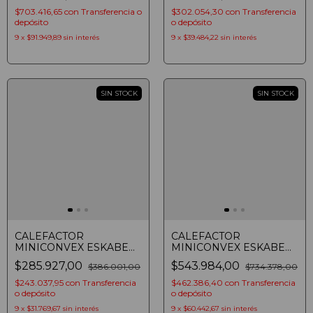
(7798413220025)
$703.416,65
con
Transferencia o
$302.054,30
con
Transferencia
depósito
o depósito
9
x
$91.949,89
sin interés
9
x
$39.484,22
sin interés
SIN STOCK
SIN STOCK
CALEFACTOR
CALEFACTOR
MINICONVEX ESKABE
MINICONVEX ESKABE
SIGLO 21 S21 MX5 P
TITANIO TT MX8 E
$285.927,00
$543.984,00
$386.001,00
$734.378,00
AROMATIZADOR
AROMATIZADOR
MULTIGAS 5000 KCAL/H
MULTIGAS 8000 KCAL/H
$243.037,95
con
Transferencia
$462.386,40
con
Transferencia
MARFIL
o depósito
o depósito
9
x
$31.769,67
sin interés
9
x
$60.442,67
sin interés