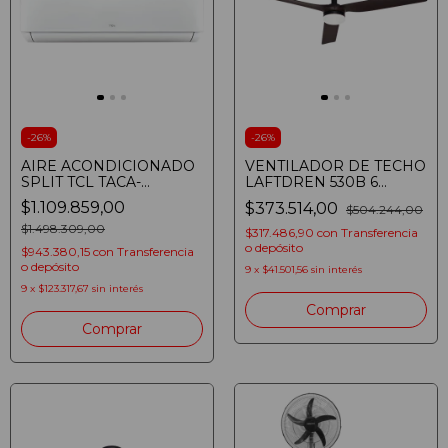
-
26
%
-
26
%
AIRE ACONDICIONADO
VENTILADOR DE TECHO
SPLIT TCL TACA-
LAFTDREN 530B 6
3100FCSA/TPRO2
VELOCIDADES LED 24W
$1.109.859,00
$373.514,00
$504.244,00
INVERTER 3100W FRIO
MADERA 6557
CALOR
$1.498.309,00
$317.486,90
con
Transferencia
o depósito
$943.380,15
con
Transferencia
o depósito
9
x
$41.501,56
sin interés
9
x
$123.317,67
sin interés