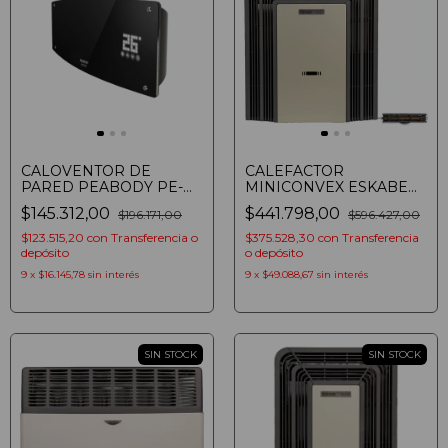
CALOVENTOR DE
CALEFACTOR
PARED PEABODY PE-
MINICONVEX ESKABE
CV20N 2000W SPLIT
TITANIO TT MX5 TE
$145.312,00
$441.798,00
$196.171,00
$596.427,00
CONTROL REMOTO
AROMATIZADOR
NEGRO
TERMOSTATO MULTIGAS
$123.515,20
con
Transferencia o
$375.528,30
con
Transferencia
5000 KCAL/H
depósito
o depósito
9
x
$16.145,78
sin interés
9
x
$49.088,67
sin interés
SIN STOCK
SIN STOCK