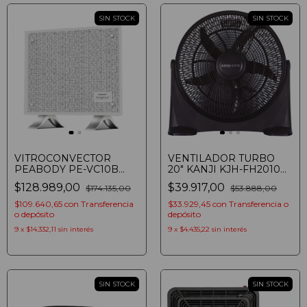
SIN STOCK
SIN STOCK
VITROCONVECTOR
VENTILADOR TURBO
PEABODY PE-VC10B
20" KANJI KJH-FH2010
BLANCO 1000W
ASPAS PLASTICAS 85W
$128.989,00
$39.917,00
$174.135,00
$53.888,00
CALEFACTOR
$109.640,65
con
Transferencia
$33.929,45
con
Transferencia o
o depósito
depósito
9
x
$14.332,11
sin interés
9
x
$4.435,22
sin interés
SIN STOCK
SIN STOCK