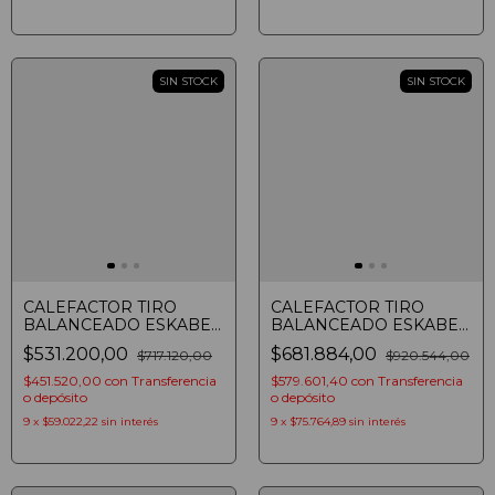
SIN STOCK
SIN STOCK
CALEFACTOR TIRO
CALEFACTOR TIRO
BALANCEADO ESKABE
BALANCEADO ESKABE
TITANIO TT TB3 TE
TITANIO TT TB5 TE
$531.200,00
$681.884,00
$717.120,00
$920.544,00
AROMATIZADOR
TERMOSTATO MULTIGAS
TERMOSTATO MULTIGAS
4800 KCAL/H
$451.520,00
con
Transferencia
$579.601,40
con
Transferencia
2900 KCAL/H
o depósito
o depósito
9
x
$59.022,22
sin interés
9
x
$75.764,89
sin interés