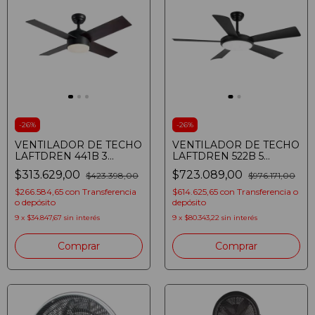
-
26
%
-
26
%
VENTILADOR DE TECHO
VENTILADOR DE TECHO
LAFTDREN 441B 3
LAFTDREN 522B 5
VELOCIDADES LED 24W
VELOCIDADES LED 24W
$313.629,00
$723.089,00
$423.398,00
$976.171,00
NEGRO (7798328757975)
WIFI NEGRO
(7798328754134)
$266.584,65
con
Transferencia
$614.625,65
con
Transferencia o
o depósito
depósito
9
x
$34.847,67
sin interés
9
x
$80.343,22
sin interés
Comprar
Comprar