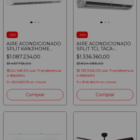
-
26
%
-
26
%
AIRE ACONDICIONADO
AIRE ACONDICIONADO
SPLIT KANJIHOME
SPLIT TCL TACA-
69IKHT81 INVERTER
5300FCSA/TPRO2
$1.087.234,00
$1.336.360,00
6900W FRIO CALOR
INVERTER 5300W FRIO
$1.467.765,00
CALOR
$1.804.085,00
$924.148,90
con
Transferencia
$1.135.906,00
con
Transferencia
o depósito
o depósito
9
x
$120.803,78
sin interés
9
x
$148.484,44
sin interés