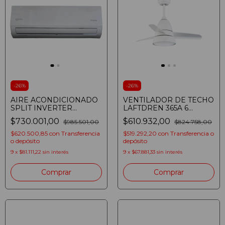
-
26
%
-
26
%
AIRE ACONDICIONADO
VENTILADOR DE TECHO
SPLIT INVERTER
LAFTDREN 365A 6
GREENSTAY 35IGST81
VELOCIDADES LED 24W
$730.001,00
$610.932,00
$985.501,00
$824.758,00
3500W FRIO CALOR
BLANCO
$620.500,85
con
Transferencia
$519.292,20
con
Transferencia o
o depósito
depósito
9
x
$81.111,22
sin interés
9
x
$67.881,33
sin interés
Comprar