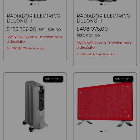
RADIADOR ELECTRICO
RADIADOR ELECTRICO
DELONGHI
DELONGHI
EASYTRONIC TRSSE1225
EASYTRONIC
$408.075,00
$455.236,00
$614.568,00
DE ACEITE 2500W
TRSSE0920 DE ACEITE
2000W
$550.902,00
$386.950,60
con
Transferencia
o depósito
$346.863,75
con
Transferencia
o depósito
9
x
$50.581,78
sin interés
9
x
$45.341,67
sin interés
SIN STOCK
SIN STOCK