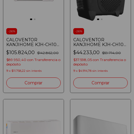
-
26
%
-
26
%
CALOVENTOR
CALOVENTOR
KANJIHOME KJH-CH105
KANJIHOME KJH-CH106
SPLIT
VERTICAL NEGRO
$105.824,00
$44.233,00
$142.862,00
$59.714,00
(81073701146849)
$89.950,40
con
Transferencia o
$37.598,05
con
Transferencia o
depósito
depósito
9
x
$11.758,22
sin interés
9
x
$4.914,78
sin interés
Comprar