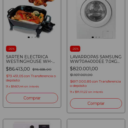
-
26
%
-
26
%
SARTEN ELECTRICA
LAVARROPAS SAMSUNG
WESTINGHOUSE WH-
WW70A4000EE 7.0KG
SM1400DEC01 4 EN 1
1.000 RPM WHITE
$820.001,00
$86.413,00
$116.658,00
1400W 4.2 LITROS
INVERTER
PAELLERA
$1.107.001,00
$73.451,05
con
Transferencia o
depósito
$697.000,85
con
Transferencia
o depósito
9
x
$9.601,44
sin interés
9
x
$91.111,22
sin interés
Comprar