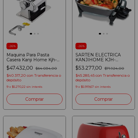
-
26
%
-
26
%
Maquina Para Pasta
SARTEN ELECTRICA
Casera Kanji Home Kjh-
KANJIHOME KJH-
mp01 Acero Inoxidab
SM1400DEC01 4 EN 1
$47.432,00
$53.277,00
$64.034,00
$71.924,00
Kanji
1400W PAELLERA
$40.317,20
con
Transferencia o
$45.285,45
con
Transferencia o
depósito
depósito
9
x
$5.270,22
sin interés
9
x
$5.919,67
sin interés
Comprar