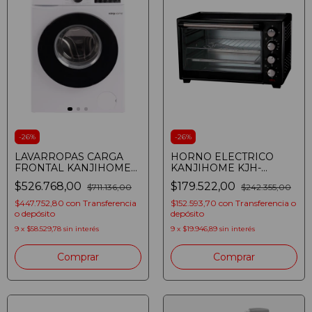
-
26
%
-
26
%
LAVARROPAS CARGA
HORNO ELECTRICO
FRONTAL KANJIHOME
KANJIHOME KJH-
KJH-WMCFWT
HE400012000RC 40
$526.768,00
$179.522,00
$711.136,00
$242.355,00
INVERTER AUTOMATICO
LITROS CONVECCION
6KG 1200RPM BLANCO
SPIEDO 2000W NEGRO
$447.752,80
con
Transferencia
$152.593,70
con
Transferencia o
o depósito
depósito
9
x
$58.529,78
sin interés
9
x
$19.946,89
sin interés
Comprar