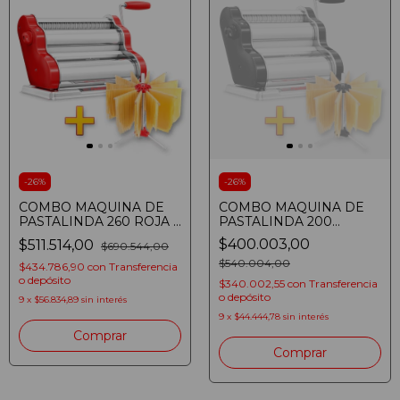
-
26
%
-
26
%
COMBO MAQUINA DE
COMBO MAQUINA DE
PASTALINDA 260 ROJA +
PASTALINDA 200
SECAPASTA ROJO
NEGRA + SECAPASTA
$400.003,00
$511.514,00
$690.544,00
NEGRO
$540.004,00
$434.786,90
con
Transferencia
o depósito
$340.002,55
con
Transferencia
o depósito
9
x
$56.834,89
sin interés
9
x
$44.444,78
sin interés