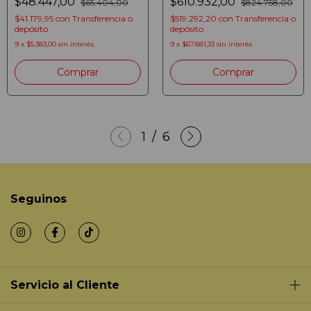
$48.447,00
$610.932,00
$65.404,00
$824.758,00
WAFLERA TEFLON
BLANCO
$41.179,95
con
Transferencia o
$519.292,20
con
Transferencia o
depósito
depósito
9
x
$5.383,00
sin interés
9
x
$67.881,33
sin interés
1
/
6
Seguinos
Servicio al Cliente