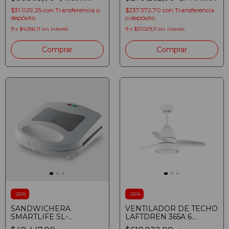
EXTRA LARGA
48L GRIS
PLATEADA
$31.029,25
con
Transferencia o
$237.372,70
con
Transferencia
depósito
o depósito
9
x
$4.056,11
sin interés
9
x
$31.029,11
sin interés
Comprar
Comprar
-
26
%
-
26
%
SANDWICHERA
VENTILADOR DE TECHO
SMARTLIFE SL-
LAFTDREN 365A 6
SWD5000 700W 2 EN 1
VELOCIDADES LED 24W