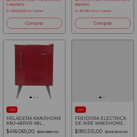
AZUL Y NEGRA
o depósito
depósito
9
x
$26.615,00
sin interés
9
x
$11.382,44
sin interés
Comprar
-
26
%
-
26
%
HELADERA KANJIHOME
FREIDORA ELECTRICA
KNJ-48RVR 48L
DE AIRE KANJIHOME
VINTAGE ROJA
KJHAF1701 SIN ACEITE
$416.065,00
$180.515,00
$561.688,00
$243.694,00
6.5 L NEGRA