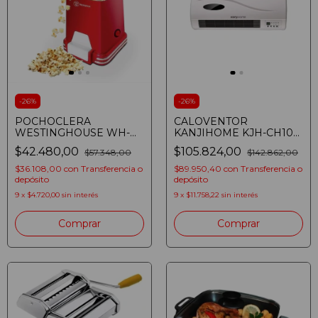
-
26
%
-
26
%
POCHOCLERA
CALOVENTOR
WESTINGHOUSE WH-
KANJIHOME KJH-CH105
PM1200L-01
SPLIT
$42.480,00
$105.824,00
$57.348,00
$142.862,00
(4895091300919)
$36.108,00
con
Transferencia o
$89.950,40
con
Transferencia o
depósito
depósito
9
x
$4.720,00
sin interés
9
x
$11.758,22
sin interés
Comprar