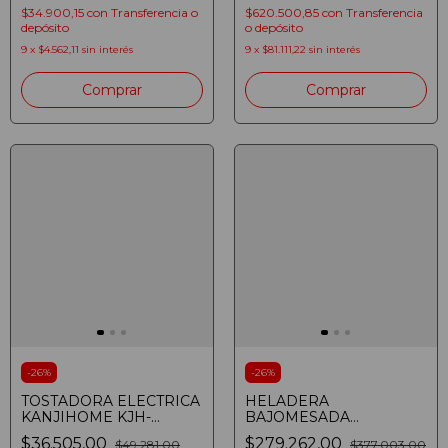
$34.900,15
con
Transferencia o
$620.500,85
con
Transferencia
depósito
o depósito
9
x
$4.562,11
sin interés
9
x
$81.111,22
sin interés
Comprar
Comprar
-
26
%
-
26
%
TOSTADORA ELECTRICA
HELADERA
KANJIHOME KJH-
BAJOMESADA
TM1400SEC01 1400W
KANJIHOME KNJ-48R
$36.505,00
$279.262,00
$49.281,00
$377.003,00