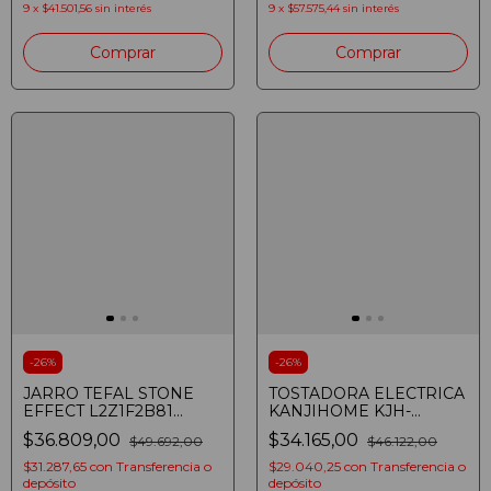
9
x
$41.501,56
sin interés
9
x
$57.575,44
sin interés
-
26
%
-
26
%
JARRO TEFAL STONE
TOSTADORA ELECTRICA
EFFECT L2Z1F2B81
KANJIHOME KJH-
ALUMINIO 14CM
TM900SEC01/2 900W
$36.809,00
$34.165,00
$49.692,00
$46.122,00
PLATEADA
$31.287,65
con
Transferencia o
$29.040,25
con
Transferencia o
depósito
depósito