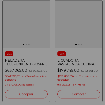
-
26
%
-
26
%
HELADERA
LICUADORA
TELEFUNKEN TK-135FN
PASTALINDA CUCINA
135L RETRO NEGRA
FRULLATORE HL-
$637.065,00
$179.749,00
$860.038,00
$242.661,00
4005AT ROJA
$541.505,25
con
Transferencia o
$152.786,65
con
Transferencia o
depósito
depósito
9
x
$70.785,00
sin interés
9
x
$19.972,11
sin interés