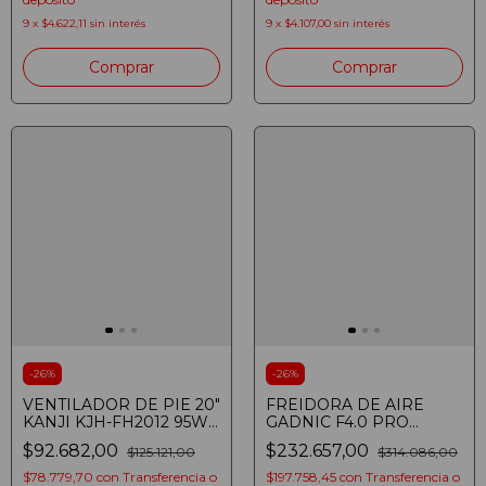
9
x
$4.622,11
sin interés
9
x
$4.107,00
sin interés
-
26
%
-
26
%
VENTILADOR DE PIE 20"
FREIDORA DE AIRE
KANJI KJH-FH2012 95W
GADNIC F4.0 PRO
3 VELOCIDADES
FREI0003 SIN ACEITE
$92.682,00
$232.657,00
$125.121,00
$314.086,00
CONTROL REMOTO
1400W 4LTS DIGITAL
CROMADO
PINZA
$78.779,70
con
Transferencia o
$197.758,45
con
Transferencia o