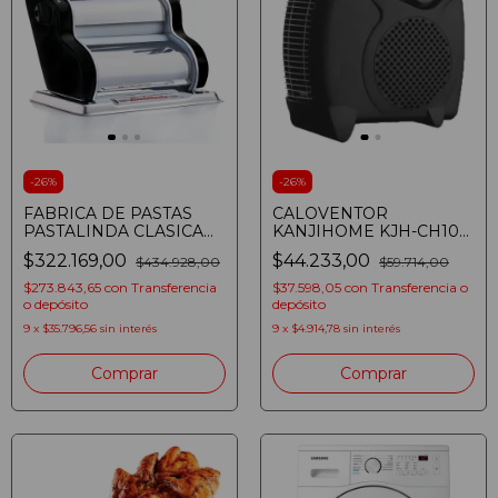
-
26
%
-
26
%
FABRICA DE PASTAS
CALOVENTOR
PASTALINDA CLASICA
KANJIHOME KJH-CH106
200 NEGRA
VERTICAL NEGRO
$322.169,00
$44.233,00
$434.928,00
$59.714,00
(81073701146849)
$273.843,65
con
Transferencia
$37.598,05
con
Transferencia o
o depósito
depósito
9
x
$35.796,56
sin interés
9
x
$4.914,78
sin interés
Comprar