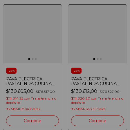
-
26
%
-
26
%
PAVA ELECTRICA
PAVA ELECTRICA
PASTALINDA CUCINA
PASTALINDA CUCINA
BOLLITORE ROJA
BOLLITORE NEGRA KE-
$130.605,00
$130.612,00
$176.317,00
$176.327,00
1108BDGT
$111.014,25
con
Transferencia o
$111.020,20
con
Transferencia o
depósito
depósito
9
x
$14.511,67
sin interés
9
x
$14.512,44
sin interés