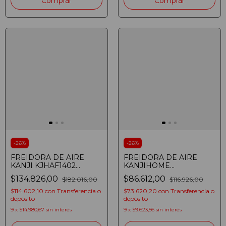
Comprar
-
26
%
-
26
%
FREIDORA DE AIRE
FREIDORA DE AIRE
KANJI KJHAF1402
KANJIHOME
ANALOGICA 5L 1400W
KJHDF808MF SIN
$134.826,00
$86.612,00
$182.016,00
$116.926,00
SIN ACEITE NEGRA Y
ACEITE 1400W 3.5L CON
PLATEADA
TEMPORIZADOR
$114.602,10
con
Transferencia o
$73.620,20
con
Transferencia o
(7273731529758)
NEGRO
depósito
depósito
9
x
$14.980,67
sin interés
9
x
$9.623,56
sin interés