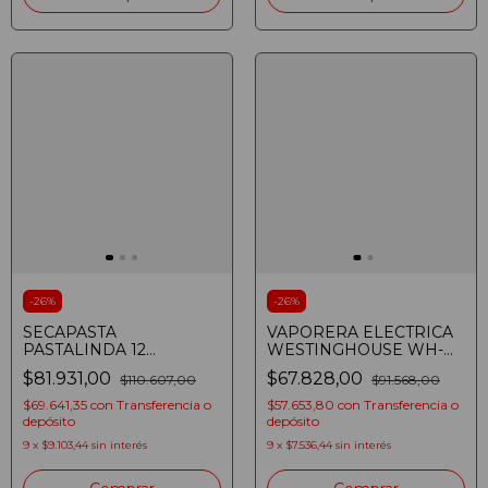
-
26
%
-
26
%
SECAPASTA
VAPORERA ELECTRICA
PASTALINDA 12
WESTINGHOUSE WH-
VARILLAS ROJO
FSP003 9 LTS 800W 3
$81.931,00
$67.828,00
$110.607,00
$91.568,00
NIVELES
$69.641,35
con
Transferencia o
$57.653,80
con
Transferencia o
depósito
depósito
9
x
$9.103,44
sin interés
9
x
$7.536,44
sin interés