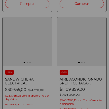
-
26
%
-
26
%
SANDWICHERA
AIRE ACONDICIONADO
ELECTRICA
SPLIT TCL TACA-
WESTINGHOUSE WH-
3100FCSA/TPRO2
$1.109.859,00
$30.645,00
$41.370,00
SM700SW-01 700W
INVERTER 3100W FRIO
BLANCA
CALOR
$1.498.309,00
$26.048,25
con
Transferencia o
depósito
$943.380,15
con
Transferencia
o depósito
9
x
$3.405,00
sin interés