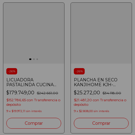
-
26
%
-
26
%
LICUADORA
PLANCHA EN SECO
PASTALINDA CUCINA
KANJIHOME KJH-
FRULLATORE HL-
PLS1001 1000W
$179.749,00
$25.272,00
$242.661,00
$34.118,00
4005AT NEGRA
$152.786,65
con
Transferencia o
$21.481,20
con
Transferencia o
depósito
depósito
9
x
$19.972,11
sin interés
9
x
$2.808,00
sin interés