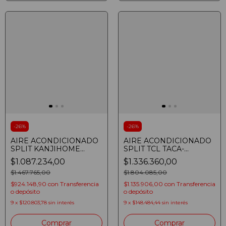
-
26
%
-
26
%
AIRE ACONDICIONADO
AIRE ACONDICIONADO
SPLIT KANJIHOME
SPLIT TCL TACA-
69IKHT81 INVERTER
5300FCSA/TPRO2
$1.087.234,00
$1.336.360,00
6900W FRIO CALOR
INVERTER 5300W FRIO
$1.467.765,00
CALOR
$1.804.085,00
$924.148,90
con
Transferencia
$1.135.906,00
con
Transferencia
o depósito
o depósito
9
x
$120.803,78
sin interés
9
x
$148.484,44
sin interés