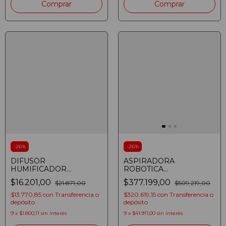
-
26
%
-
26
%
DIFUSOR
ASPIRADORA
HUMIFICADOR
ROBOTICA
KANJIHOME KJH-134L
WESTINGHOUSE
$16.201,00
$377.199,00
$21.871,00
$509.219,00
AROMATERAPIA 120ML
WFVCRK185 BARRE
40ML/HORA LUZ USB
ASPIRA TRAPEA APP
$13.770,85
con
Transferencia o
$320.619,15
con
Transferencia o
TUYA
depósito
depósito
9
x
$1.800,11
sin interés
9
x
$41.911,00
sin interés