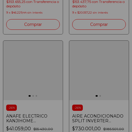
(8107370150495)
$353.655,25
con
Transferencia o
$153.437,75
con
Transferencia o
depósito
depósito
9
x
$46.229,44
sin interés
9
x
$20.057,22
sin interés
Comprar
Comprar
-
26
%
-
26
%
ANAFE ELECTRICO
AIRE ACONDICIONADO
KANJIHOME
SPLIT INVERTER
HP2200STD DOBLE
GREENSTAY 35IGST81
$41.059,00
$730.001,00
$55.430,00
$985.501,00
2200W
3500W FRIO CALOR