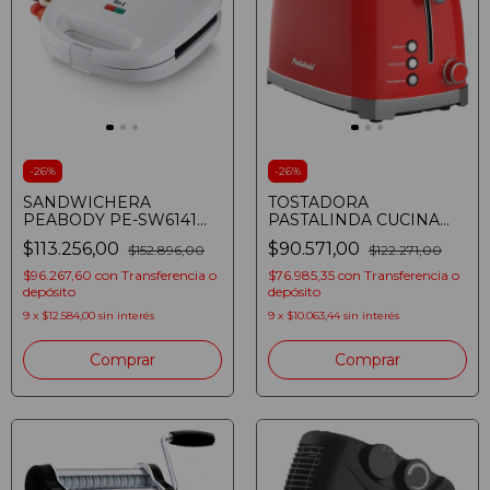
-
26
%
-
26
%
SANDWICHERA
TOSTADORA
PEABODY PE-SW6141
PASTALINDA CUCINA
700W 5 EN 1 WAFLERA
TOSTAPANE ROJA
$113.256,00
$90.571,00
$152.896,00
$122.271,00
PLANCGA GRILL
OMELETTES
$96.267,60
con
Transferencia o
$76.985,35
con
Transferencia o
depósito
depósito
9
x
$12.584,00
sin interés
9
x
$10.063,44
sin interés
Comprar
Comprar