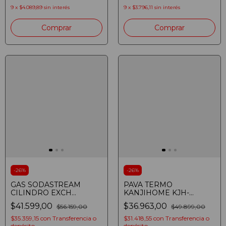
9
x
$4.089,89
sin interés
9
x
$3.796,11
sin interés
-
26
%
-
26
%
GAS SODASTREAM
PAVA TERMO
CILINDRO EXCH
KANJIHOME KJH-
ALCOJET 60L
PE15006M-S 1.8L SILVER
$41.599,00
$36.963,00
$56.159,00
$49.899,00
$35.359,15
con
Transferencia o
$31.418,55
con
Transferencia o
depósito
depósito