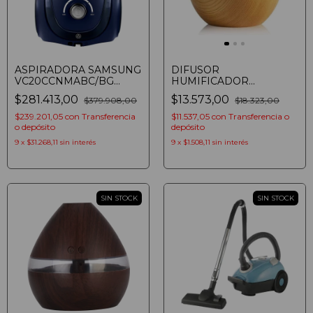
ASPIRADORA SAMSUNG
DIFUSOR
VC20CCNMABC/BG
HUMIFICADOR
2000W SIN BOLSA 1.5
KANJIHOME KJH-136L
$281.413,00
$13.573,00
$379.908,00
$18.323,00
BLUE COSMO
AROMATERAPIA 130ML
40ML/HORA LUZ USB
$239.201,05
con
Transferencia
$11.537,05
con
Transferencia o
o depósito
depósito
9
x
$31.268,11
sin interés
9
x
$1.508,11
sin interés
SIN STOCK
SIN STOCK