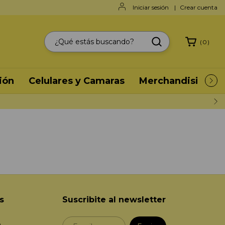
Iniciar sesión
|
Crear cuenta
(
0
)
ión
Celulares y Camaras
Merchandising
s
Suscribite al newsletter