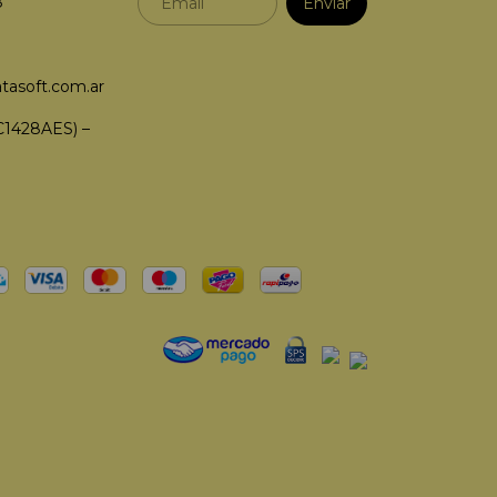
8
tasoft.com.ar
C1428AES) –