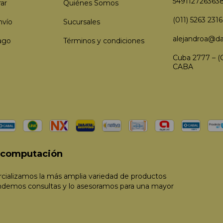
549112726363
ar
Quiénes Somos
(011) 5263 2316
nvío
Sucursales
alejandroa@da
ago
Términos y condiciones
Cuba 2777 – (
CABA
e computación
ializamos la más amplia variedad de productos
ndemos consultas y lo asesoramos para una mayor