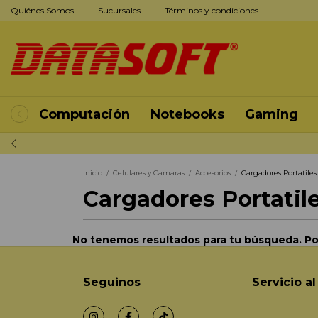
Quiénes Somos
Sucursales
Términos y condiciones
Computación
Notebooks
Gaming
Inicio
/
Celulares y Camaras
/
Accesorios
/
Cargadores Portatiles
Cargadores Portatil
No tenemos resultados para tu búsqueda. Por 
Seguinos
Servicio al