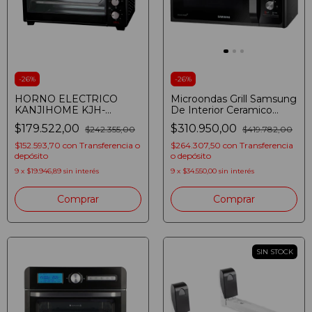
-
26
%
-
26
%
HORNO ELECTRICO
Microondas Grill Samsung
KANJIHOME KJH-
De Interior Ceramico
HE400012000RC 40
Mg23f3k3tak 23l Negro
$179.522,00
$310.950,00
$242.355,00
$419.782,00
LITROS CONVECCION
SPIEDO 2000W NEGRO
$152.593,70
con
Transferencia o
$264.307,50
con
Transferencia
depósito
o depósito
9
x
$19.946,89
sin interés
9
x
$34.550,00
sin interés
SIN STOCK