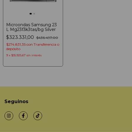
Microondas Samsung 23
L Mg23f3k3tas/bg Silver
$323.331,00
$436.497,00
$274.831,35
con
Transferencia o
depósito
9
x
$35.925,67
sin interés
Seguinos