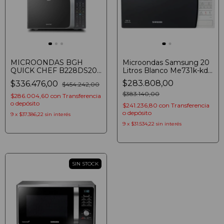
MICROONDAS BGH
Microondas Samsung 20
QUICK CHEF B228DS20
Litros Blanco Me731k-kd
28L DIGITAL GRILL
Interior Ceramico 800w
$283.808,00
$336.476,00
$454.242,00
900W PLATEADO
$383.140,00
$286.004,60
con
Transferencia
o depósito
$241.236,80
con
Transferencia
o depósito
9
x
$37.386,22
sin interés
9
x
$31.534,22
sin interés
SIN STOCK