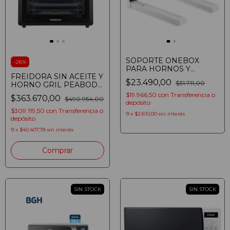
SOPORTE ONEBOX
-
26
%
PARA HORNOS Y
FREIDORA SIN ACEITE Y
MICROONDAS OB-
$23.490,00
$31.711,00
HORNO GRIL PEABODY
SMP30
PE-HDM15N 15LTS 1550W
$19.966,50
con
Transferencia o
$363.670,00
$490.954,00
DIGITAL NEGRO
depósito
(7798373230164)
$309.119,50
con
Transferencia o
9
x
$2.610,00
sin interés
depósito
9
x
$40.407,78
sin interés
SIN STOCK
SIN STOCK