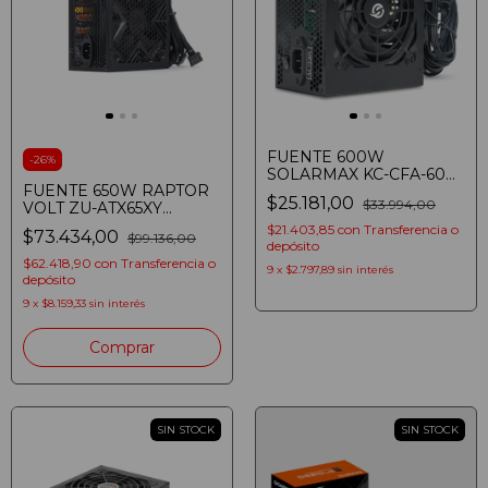
FUENTE 600W
-
26
%
SOLARMAX KC-CFA-600
FUENTE 650W RAPTOR
ATX
$25.181,00
$33.994,00
VOLT ZU-ATX65XY
80PLUS BRONZE
$21.403,85
con
Transferencia o
$73.434,00
$99.136,00
NEGRO
depósito
$62.418,90
con
Transferencia o
9
x
$2.797,89
sin interés
depósito
9
x
$8.159,33
sin interés
SIN STOCK
SIN STOCK