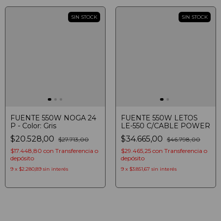
SIN STOCK
SIN STOCK
FUENTE 550W NOGA 24
FUENTE 550W LETOS
P - Color: Gris
LE-550 C/CABLE POWER
$20.528,00
$34.665,00
$27.713,00
$46.798,00
$17.448,80
con
Transferencia o
$29.465,25
con
Transferencia o
depósito
depósito
9
x
$2.280,89
sin interés
9
x
$3.851,67
sin interés