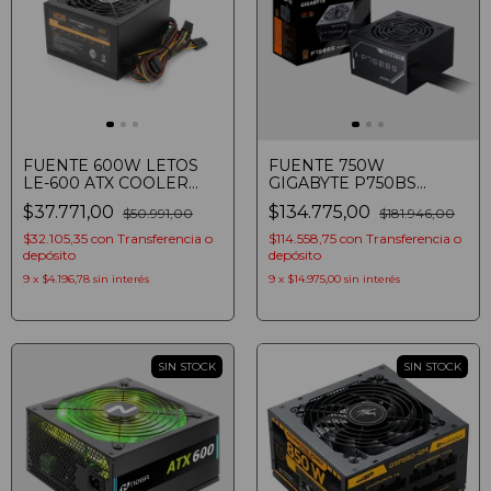
FUENTE 600W LETOS
FUENTE 750W
LE-600 ATX COOLER
GIGABYTE P750BS
120MM CABLE POWER
80PLUS BRONZE ATX
$37.771,00
$134.775,00
$50.991,00
$181.946,00
$32.105,35
con
Transferencia o
$114.558,75
con
Transferencia o
depósito
depósito
9
x
$4.196,78
sin interés
9
x
$14.975,00
sin interés
SIN STOCK
SIN STOCK