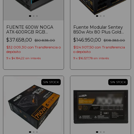
FUENTE 600W NOGA
Fuente Modular Sentey
ATX-600RGB RGB
850w Atx 80 Plus Gold
NEGRA - Color: Negro
Gsp850-gm Cables
$37.658,00
$146.950,00
$50.838,00
$198.383,00
Negro
$32.009,30
con
Transferencia o
$124.907,50
con
Transferencia
depósito
o depósito
9
x
$4.184,22
sin interés
9
x
$16.327,78
sin interés
SIN STOCK
SIN STOCK