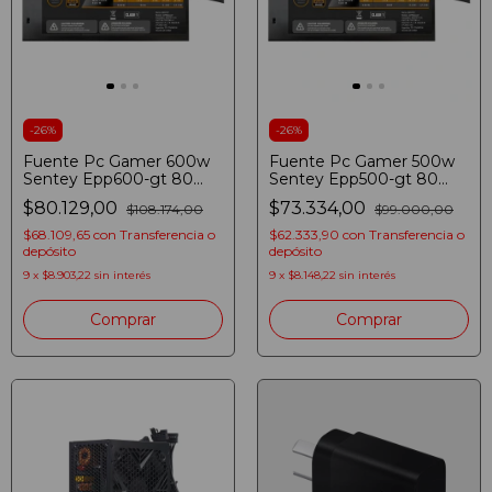
-
26
%
-
26
%
Fuente Pc Gamer 600w
Fuente Pc Gamer 500w
Sentey Epp600-gt 80
Sentey Epp500-gt 80
Plus Bronze Atx 2.3
Plus Bronze Atx Negro
$80.129,00
$73.334,00
$108.174,00
$99.000,00
Negro
$68.109,65
con
Transferencia o
$62.333,90
con
Transferencia o
depósito
depósito
9
x
$8.903,22
sin interés
9
x
$8.148,22
sin interés