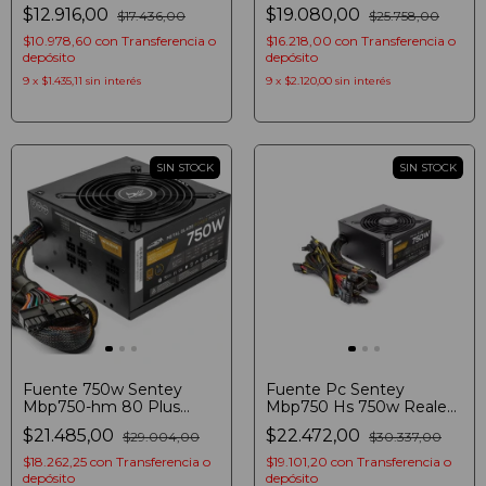
Crossfire
Plus Bronze
$12.916,00
$19.080,00
$17.436,00
$25.758,00
$10.978,60
con
Transferencia o
$16.218,00
con
Transferencia o
depósito
depósito
9
x
$1.435,11
sin interés
9
x
$2.120,00
sin interés
SIN STOCK
SIN STOCK
Fuente 750w Sentey
Fuente Pc Sentey
Mbp750-hm 80 Plus
Mbp750 Hs 750w Reales
Bronze Modular
80 Plus 56a Atx Gamer
$21.485,00
$22.472,00
$29.004,00
$30.337,00
$18.262,25
con
Transferencia o
$19.101,20
con
Transferencia o
depósito
depósito