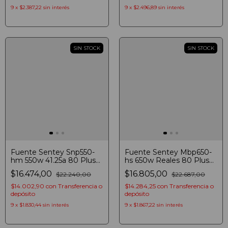
9
x
$2.387,22
sin interés
9
x
$2.496,89
sin interés
SIN STOCK
SIN STOCK
Fuente Sentey Snp550-
Fuente Sentey Mbp650-
hm 550w 41.25a 80 Plus
hs 650w Reales 80 Plus
Modular Datasoft
Bronze Atx
$16.474,00
$16.805,00
$22.240,00
$22.687,00
$14.002,90
con
Transferencia o
$14.284,25
con
Transferencia o
depósito
depósito
9
x
$1.830,44
sin interés
9
x
$1.867,22
sin interés