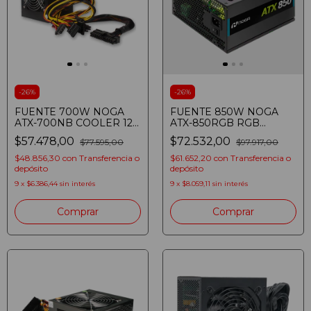
-
26
%
-
26
%
FUENTE 700W NOGA
FUENTE 850W NOGA
ATX-700NB COOLER 120
ATX-850RGB RGB
NEGRA
NEGRA - Color: Negro
$57.478,00
$72.532,00
$77.595,00
$97.917,00
$48.856,30
con
Transferencia o
$61.652,20
con
Transferencia o
depósito
depósito
9
x
$6.386,44
sin interés
9
x
$8.059,11
sin interés
Comprar