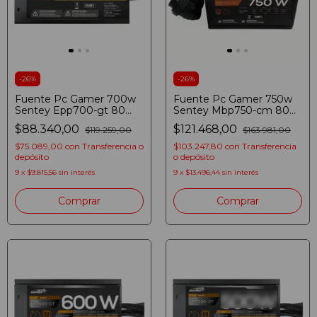
-
26
%
-
26
%
Fuente Pc Gamer 700w
Fuente Pc Gamer 750w
Sentey Epp700-gt 80
Sentey Mbp750-cm 80
Plus Bronze Atx 2.3
Plus Bronze Atx 3.1 Negro
$88.340,00
$121.468,00
$119.259,00
$163.981,00
Negro
$75.089,00
con
Transferencia o
$103.247,80
con
Transferencia
depósito
o depósito
9
x
$9.815,56
sin interés
9
x
$13.496,44
sin interés