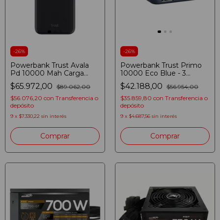
-
26
%
-
26
%
Powerbank Trust Avala
Powerbank Trust Primo
Pd 10000 Mah Carga
10000 Eco Blue - 3
Rapida Usb-c Led Negro
Puertos, Usb-c, Azul
$65.972,00
$42.188,00
$89.062,00
$56.954,00
$56.076,20
con
Transferencia o
$35.859,80
con
Transferencia o
depósito
depósito
9
x
$7.330,22
sin interés
9
x
$4.687,56
sin interés