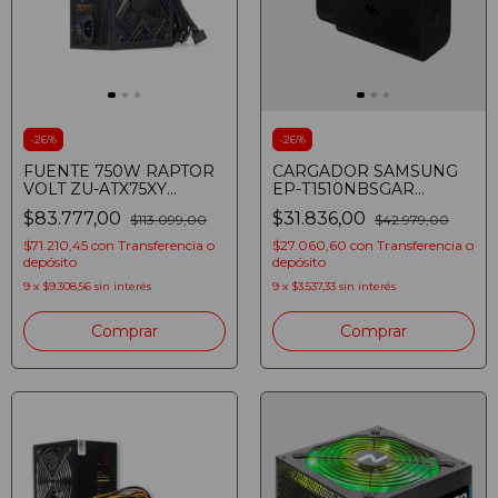
-
26
%
-
26
%
FUENTE 750W RAPTOR
CARGADOR SAMSUNG
VOLT ZU-ATX75XY
EP-T1510NBSGAR
80PLUS BRONZE
CARGA RAPIDA 15W SIN
$83.777,00
$31.836,00
$113.099,00
$42.979,00
BLACK
CABLE NEGRO
$71.210,45
con
Transferencia o
$27.060,60
con
Transferencia o
depósito
depósito
9
x
$9.308,56
sin interés
9
x
$3.537,33
sin interés