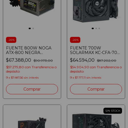
-
26
%
-
26
%
FUENTE 800W NOGA
FUENTE 700W
ATX-800 NEGRA
SOLARMAX KC-CFA-700
(7798137703187)
ATX
$67.388,00
$64.594,00
$90.973,00
$87.202,00
$57.279,80
con
Transferencia o
$54.904,90
con
Transferencia o
depósito
depósito
9
x
$7.487,56
sin interés
9
x
$7.177,11
sin interés
SIN STOCK