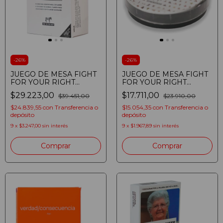
-
26
%
-
26
%
JUEGO DE MESA FIGHT
JUEGO DE MESA FIGHT
FOR YOUR RIGHT
FOR YOUR RIGHT
CARTAS DIGALO CON
CARTAS MEMMES
$29.223,00
$17.711,00
$39.451,00
$23.910,00
MEMES
$24.839,55
con
Transferencia o
$15.054,35
con
Transferencia o
depósito
depósito
9
x
$3.247,00
sin interés
9
x
$1.967,89
sin interés