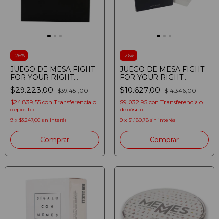
-
26
%
-
26
%
JUEGO DE MESA FIGHT
JUEGO DE MESA FIGHT
FOR YOUR RIGHT
FOR YOUR RIGHT
CARTAS SALVAJES PARA
CARTAS SALVAJES
$29.223,00
$10.627,00
$39.451,00
$14.346,00
ADULTOS
SEXPANSION PACK
PARA ADULTOS
$24.839,55
con
Transferencia o
$9.032,95
con
Transferencia o
depósito
depósito
9
x
$3.247,00
sin interés
9
x
$1.180,78
sin interés