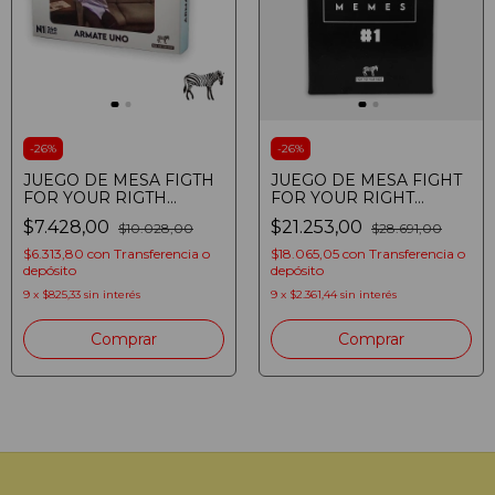
-
26
%
-
26
%
JUEGO DE MESA FIGTH
JUEGO DE MESA FIGHT
FOR YOUR RIGTH
FOR YOUR RIGHT
ROMPECABEZA MEME
CARTAS DIGALO CON
$7.428,00
$21.253,00
$10.028,00
$28.691,00
CABEZAS PARKOUR
MEMES PACK DE
ARMATE UNO
ESPANSION 1
$6.313,80
con
Transferencia o
$18.065,05
con
Transferencia o
depósito
depósito
9
x
$825,33
sin interés
9
x
$2.361,44
sin interés