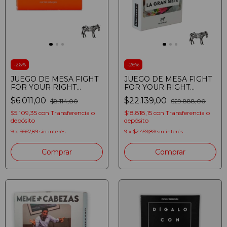
-
26
%
-
26
%
JUEGO DE MESA FIGHT
JUEGO DE MESA FIGHT
FOR YOUR RIGHT
FOR YOUR RIGHT
CARTAS SALVAJES
CARTAS LA GRAN SIETE
$6.011,00
$22.139,00
$8.114,00
$29.888,00
VERDAD O
(653854024915)
CONSECUENCIA HOT
$5.109,35
con
Transferencia o
$18.818,15
con
Transferencia o
SEXO (0653854024939)
depósito
depósito
9
x
$667,89
sin interés
9
x
$2.459,89
sin interés