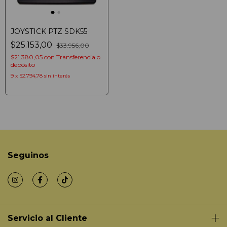
JOYSTICK PTZ SDK55
$25.153,00
$33.956,00
$21.380,05
con
Transferencia o
depósito
9
x
$2.794,78
sin interés
Seguinos
Servicio al Cliente