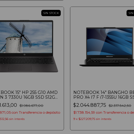
SIN STOCK
SIN
BOOK 15" HP 255 G10 AMD
NOTEBOOK 14" BANGHO B
N 3 7330U 16GB SSD 512GB
PRO X4 I7 F i7-1355U 16GB 
INDOWS 11 PRO
960GB FHD
1.613,00
$2.044.887,75
$1.986.677,00
$2.317.542,50
.871,05
con
Transferencia o depósito
$1.738.154,59
con
Transferencia o d
.512,56
sin interés
9
x
$227.209,75
sin interés