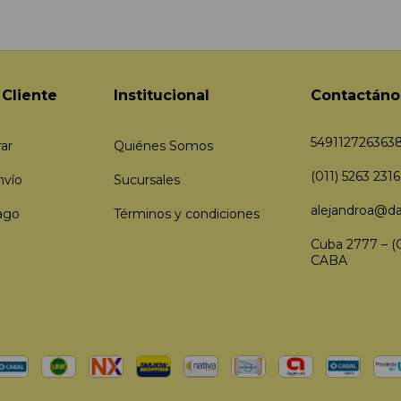
 Cliente
Institucional
Contactáno
549112726363
ar
Quiénes Somos
(011) 5263 2316
nvío
Sucursales
alejandroa@da
ago
Términos y condiciones
Cuba 2777 – (
CABA