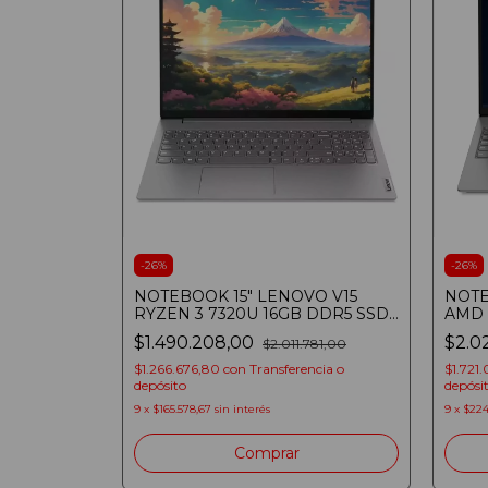
-
26
%
-
26
%
NOTEBOOK 15" LENOVO V15
NOTE
RYZEN 3 7320U 16GB DDR5 SSD
AMD 
512GB FULLHD
512G
$1.490.208,00
$2.0
$2.011.781,00
IRON
$1.266.676,80
con
Transferencia o
$1.721
depósito
depósi
9
x
$165.578,67
sin interés
9
x
$224