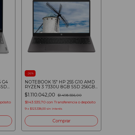
-
26
%
 G4
NOTEBOOK 15" HP 255 G10 AMD
SSD
RYZEN 3 7330U 8GB SSD 256GB
HD
$1.110.042,00
$1.498.556,00
epósito
$943.535,70
con
Transferencia o depósito
9
x
$123.338,00
sin interés