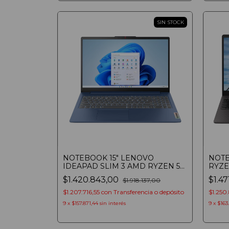
SIN STOCK
NOTEBOOK 15" LENOVO
NOTE
IDEAPAD SLIM 3 AMD RYZEN 5
RYZE
7520U 16GB SSD 512GB FHD
HD W
$1.420.843,00
$1.47
$1.918.137,00
ABYSS BLUE
$1.207.716,55
con
Transferencia o depósito
$1.250
9
x
$157.871,44
sin interés
9
x
$163