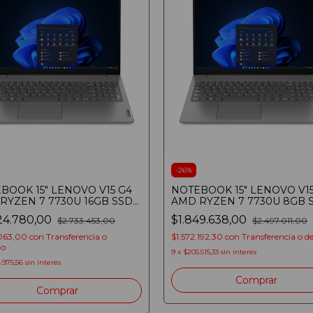
-
26
%
BOOK 15" LENOVO V15 G4
NOTEBOOK 15" LENOVO V15
RYZEN 7 7730U 16GB SSD
AMD RYZEN 7 7730U 8GB 
B FULLHD WINDOWS PRO
512GB FULLHD IRON GREY
24.780,00
$1.849.638,00
$2.733.453,00
$2.497.011,00
 GREY
.063,00
con
Transferencia o
$1.572.192,30
con
Transferencia o d
to
9
x
$205.515,33
sin interés
.975,56
sin interés