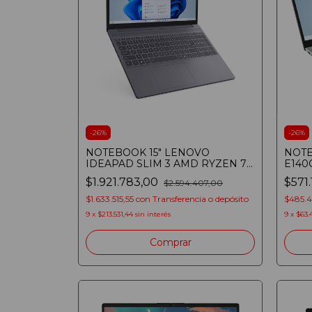
-
26
%
-
26
%
NOTEBOOK 15" LENOVO
NOTE
IDEAPAD SLIM 3 AMD RYZEN 7
E140
7735HS 16GB SSD 512GB WUXGA
256G
$1.921.783,00
$571
$2.594.407,00
WIN 11 LUNA GREY
WIN
$1.633.515,55
con
Transferencia o depósito
$485.
9
x
$213.531,44
sin interés
9
x
$63.