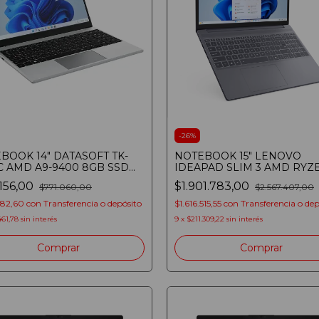
-
26
%
BOOK 14" DATASOFT TK-
NOTEBOOK 15" LENOVO
C AMD A9-9400 8GB SSD
IDEAPAD SLIM 3 AMD RYZ
B TECLADO NUMERICO
7735HS 16GB SSD 512GB W
.156,00
$1.901.783,00
$771.060,00
$2.567.407,00
DOWS
LUNA GREY
482,60
con
Transferencia o depósito
$1.616.515,55
con
Transferencia o dep
461,78
sin interés
9
x
$211.309,22
sin interés