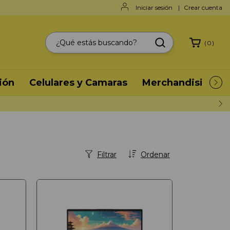
Iniciar sesión
|
Crear cuenta
(
0
)
ión
Celulares y Camaras
Merchandising
Filtrar
Ordenar