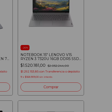
-
26
%
NOTEBOOK 15" LENOVO V15
EN 7
RYZEN 3 7320U 16GB DDR5 SSD
UXGA
512GB FULLHD WINDOWS 11
$1.520.181,00
$2.052.244,00
ósito
$1.292.153,85
con
Transferencia o depósito
9
x
$168.909,00
sin interés