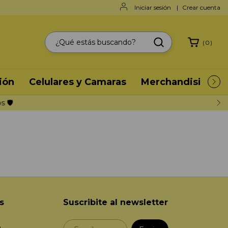
Iniciar sesión
|
Crear cuenta
(
0
)
ión
Celulares y Camaras
Merchandising
s
Suscribite al newsletter