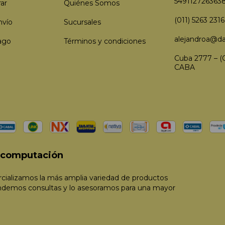
549112726363
ar
Quiénes Somos
(011) 5263 2316
nvío
Sucursales
alejandroa@da
ago
Términos y condiciones
Cuba 2777 – (
CABA
e computación
ializamos la más amplia variedad de productos
ndemos consultas y lo asesoramos para una mayor