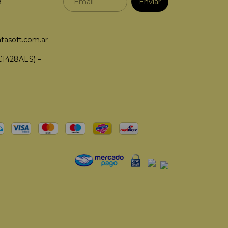
8
tasoft.com.ar
C1428AES) –