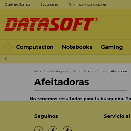
Quiénes Somos
Sucursales
Términos y condiciones
Computación
Notebooks
Gaming
Inicio
/
Mas Categorias
/
Salud, Belleza y Fitness
/
Afeitadoras
Afeitadoras
No tenemos resultados para tu búsqueda. Por 
Seguinos
Servicio al