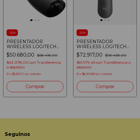
-
26
%
-
26
%
PRESENTADOR
PRESENTADOR
WIRELESS LOGITECH
WIRELESS LOGITECH
R400 001354
R500S LASER 20M
$50.680,00
$72.917,00
$68.418,00
$98.438,00
BLUETOOTH USB
GRAFITO 910-006518
$43.078,00
con
Transferencia
$61.979,45
con
Transferencia o
o depósito
depósito
9
x
$5.631,11
sin interés
9
x
$8.101,89
sin interés
Seguinos