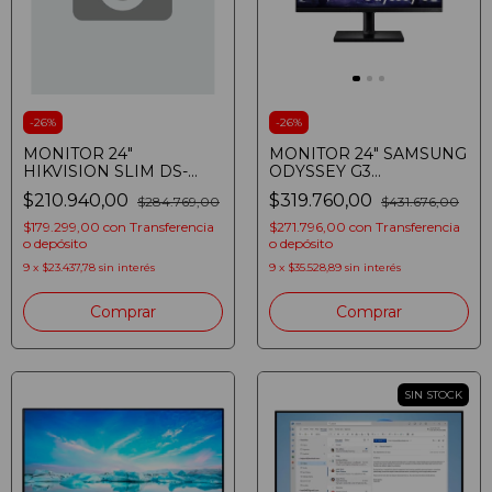
-
26
%
-
26
%
MONITOR 24"
MONITOR 24" SAMSUNG
HIKVISION SLIM DS-
ODYSSEY G3
D5024F2-AV2 HD
LS24BG300ELCZB
$210.940,00
$319.760,00
$284.769,00
$431.676,00
VGA+HDMI
GAMER FULLHD 144HZ
1MS HDMI DP
$179.299,00
con
Transferencia
$271.796,00
con
Transferencia
o depósito
o depósito
9
x
$23.437,78
sin interés
9
x
$35.528,89
sin interés
SIN STOCK