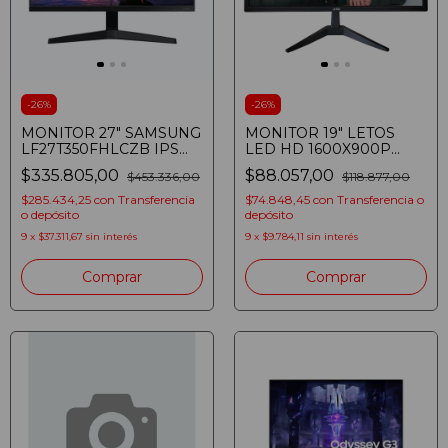
-
26
%
-
26
%
MONITOR 27" SAMSUNG
MONITOR 19" LETOS
LF27T350FHLCZB IPS
LED HD 1600X900P
LED 75HZ HDMI VGA
HDMI/VGA NEGRO S/E
$335.805,00
$88.057,00
$453.336,00
$118.877,00
VESA FULLHD
$285.434,25
con
Transferencia
$74.848,45
con
Transferencia o
o depósito
depósito
9
x
$37.311,67
sin interés
9
x
$9.784,11
sin interés