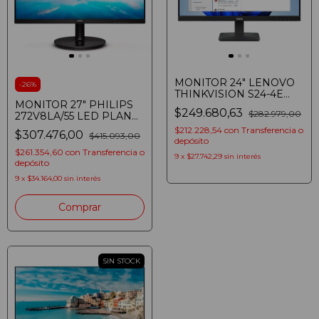
MONITOR 24" LENOVO
-
26
%
THINKVISION S24-4E
MONITOR 27" PHILIPS
FULL HD IPS 75HZ
$249.680,63
$282.979,00
272V8LA/55 LED PLANO
HDMI VGA
FULLHD 75 HZ 4MS VGA
$212.228,54
con
Transferencia o
$307.476,00
$415.093,00
HDMI DISPLAY PORT
depósito
NEGRO
$261.354,60
con
Transferencia o
9
x
$27.742,29
sin interés
depósito
9
x
$34.164,00
sin interés
SIN STOCK