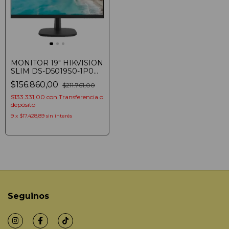
MONITOR 19" HIKVISION
SLIM DS-D5019S0-1P0
HD VGA+HDMI
$156.860,00
$211.761,00
$133.331,00
con
Transferencia o
depósito
9
x
$17.428,89
sin interés
Seguinos