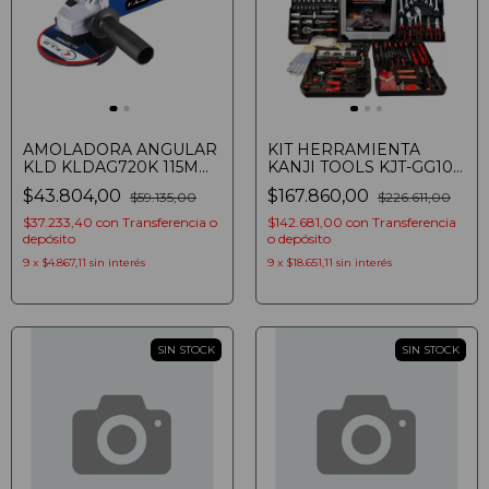
AMOLADORA ANGULAR
KIT HERRAMIENTA
KLD KLDAG720K 115MM
KANJI TOOLS KJT-GG10
720W (7798295028962)
499 EN 1
$43.804,00
$167.860,00
$59.135,00
$226.611,00
$37.233,40
con
Transferencia o
$142.681,00
con
Transferencia
depósito
o depósito
9
x
$4.867,11
sin interés
9
x
$18.651,11
sin interés
SIN STOCK
SIN STOCK