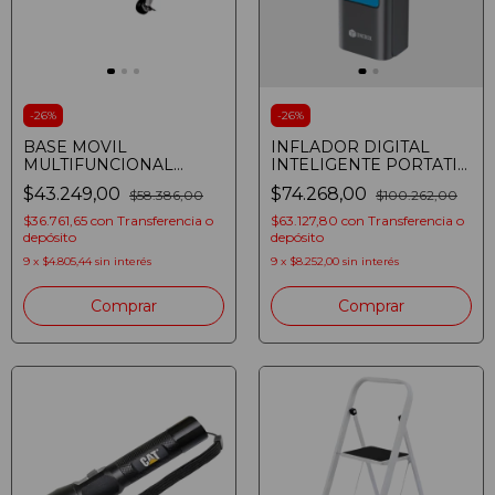
-
26
%
-
26
%
BASE MOVIL
INFLADOR DIGITAL
MULTIFUNCIONAL
INTELIGENTE PORTATIL
ONEBOX OB-BHL200
ONEBOX OB-D1
$43.249,00
$74.268,00
$58.386,00
$100.262,00
200KG
HELADERAS/LAVARROPAS/GENERADOR
$36.761,65
con
Transferencia o
$63.127,80
con
Transferencia o
ELECTRICO
depósito
depósito
9
x
$4.805,44
sin interés
9
x
$8.252,00
sin interés