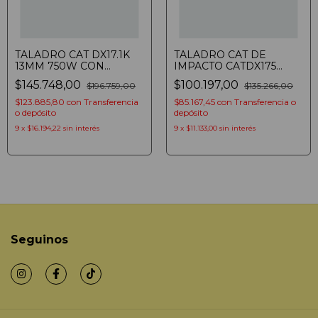
TALADRO CAT DX17.1K
TALADRO CAT DE
13MM 750W CON
IMPACTO CATDX175
PERCUSION MALETA Y
600W 13MM
$145.748,00
$100.197,00
$196.759,00
$135.266,00
MECHAS
(6925387191704)
(6925387184324)
$123.885,80
con
Transferencia
$85.167,45
con
Transferencia o
o depósito
depósito
9
x
$16.194,22
sin interés
9
x
$11.133,00
sin interés
Seguinos