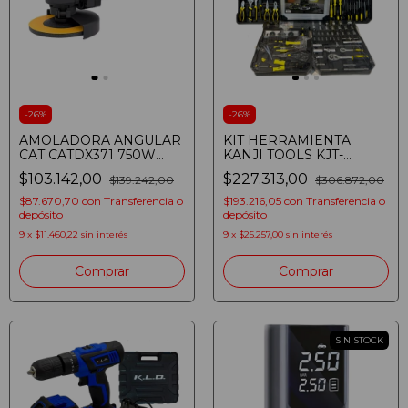
-
26
%
-
26
%
AMOLADORA ANGULAR
KIT HERRAMIENTA
CAT CATDX371 750W
KANJI TOOLS KJT-
1200RPM
VLKITYW 499 EN 1
$103.142,00
$227.313,00
$139.242,00
$306.872,00
VALIJA
$87.670,70
con
Transferencia o
$193.216,05
con
Transferencia o
depósito
depósito
9
x
$11.460,22
sin interés
9
x
$25.257,00
sin interés
SIN STOCK