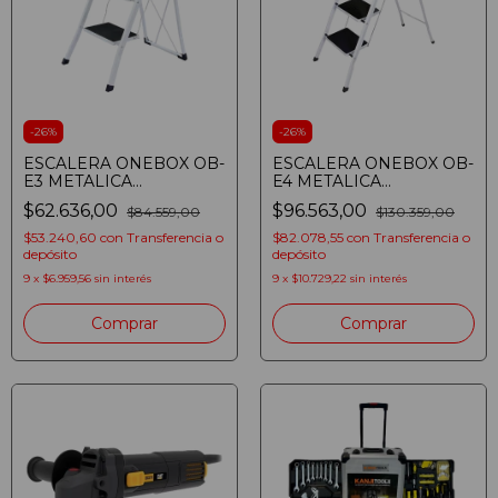
-
26
%
-
26
%
ESCALERA ONEBOX OB-
ESCALERA ONEBOX OB-
E3 METALICA
E4 METALICA
REFORZADA PLEGABLE
REFORZADA PLEGABLE
$62.636,00
$96.563,00
$84.559,00
$130.359,00
ANTIDESLIZANTE 3
ANTIDESLIZANTE 4
ESCALONES 150 KG -
ESCALONES 150 KG -
$53.240,60
con
Transferencia o
$82.078,55
con
Transferencia o
Color: Blanco
Color: Blanco
depósito
depósito
9
x
$6.959,56
sin interés
9
x
$10.729,22
sin interés