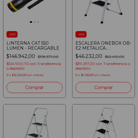
-
26
%
-
26
%
LINTERNA CAT 550
ESCALERA ONEBOX OB-
LUMEN - RECARGABLE
E2 METALICA
REFORZADA PLEGABLE
$146.942,00
$46.232,00
$198.371,00
$62.412,00
ANTIDESLIZANTE 2
ESCALONES 150 KG -
$124.900,70
con
Transferencia
$39.297,20
con
Transferencia o
Color: Blanco
o depósito
depósito
9
x
$16.326,89
sin interés
9
x
$5.136,89
sin interés
Comprar