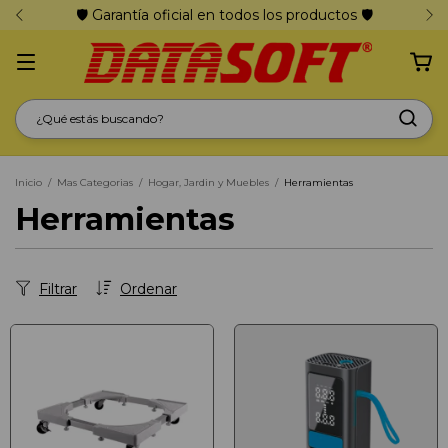
🛡️ Garantía oficial en todos los productos 🛡️
Inicio
/
Mas Categorias
/
Hogar, Jardin y Muebles
/
Herramientas
Herramientas
Filtrar
Ordenar