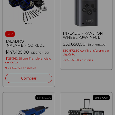
INFLADOR KANJI ON
-
26
%
WHEEL KJW-INF01
TALADRO
MULTIFUNCION
$59.850,00
$80.798,00
INALAMBRICO KLD
PORTATIL ELECTRICO
KLDTIP18K 18V
12V
$50.872,50
con
Transferencia o
$147.485,00
$199.104,00
ACCESORIOS Y MALETA
depósito
(7798295028993)
$125.362,25
con
Transferencia o
9
x
$6.650,00
sin interés
depósito
9
x
$16.387,22
sin interés
SIN STOCK
SIN STOCK