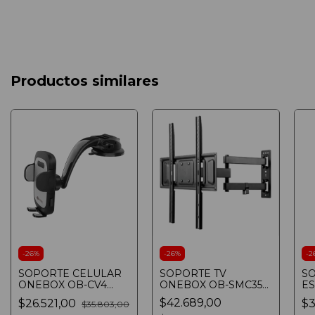
Productos similares
-
26
%
-
26
%
-
2
SOPORTE CELULAR
SOPORTE TV
S
ONEBOX OB-CV4
ONEBOX OB-SMC35
ES
PARA TABLERO DE
DOBLE BRAZO
B
$42.689,00
$26.521,00
$3
$35.803,00
AUTO CON VENTOSA
MOVIBLE
UP