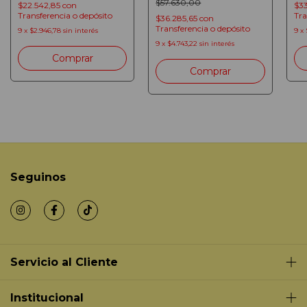
DE 3.5" A 6.5"
INCLINABLE 35KG 32"
$57.630,00
CE
$22.542,85
con
$33
A 58" - Color: Negro
12.
Transferencia o depósito
Tra
$36.285,65
con
Transferencia o depósito
9
x
$2.946,78
sin interés
9
x
9
x
$4.743,22
sin interés
Seguinos
Servicio al Cliente
Institucional