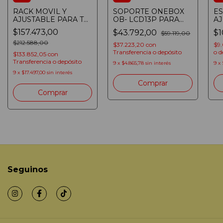
RACK MOVIL Y
SOPORTE ONEBOX
ES
AJUSTABLE PARA TV
OB- LCD13P PARA
A
ONEBOX 37'' a 70''
ESCRITORIO 13" A 32"
OB
$157.473,00
$43.792,00
$1
$59.119,00
CON RUEDAS Y
CON BRAZO - Color:
AG
ESTANTE OB-RACK71
$212.588,00
Negro
30
$37.223,20
con
$9.
(714604320661)
Transferencia o depósito
o d
$133.852,05
con
Transferencia o depósito
9
x
$4.865,78
sin interés
9
x
9
x
$17.497,00
sin interés
Seguinos