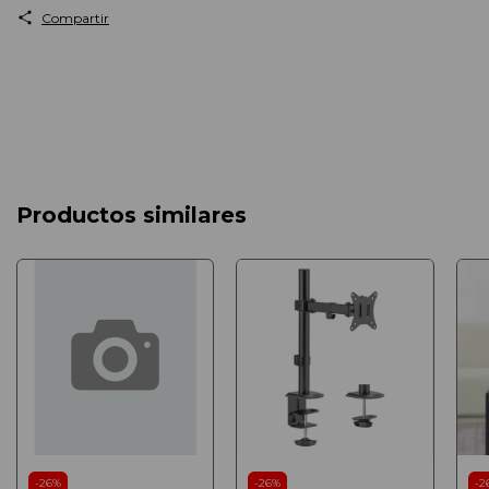
Compartir
Productos similares
-
26
%
-
26
%
-
2