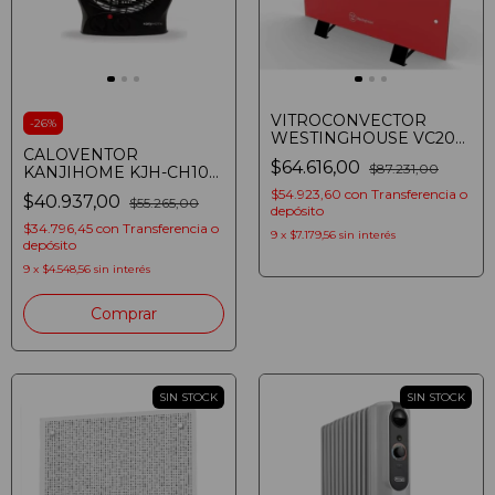
VITROCONVECTOR
-
26
%
WESTINGHOUSE VC20
CALOVENTOR
2000W CALEFACTOR
$64.616,00
$87.231,00
KANJIHOME KJH-CH103
ROJO
REDONDO NEGRO
$54.923,60
con
Transferencia o
$40.937,00
$55.265,00
(8107370149505)
depósito
$34.796,45
con
Transferencia o
9
x
$7.179,56
sin interés
depósito
9
x
$4.548,56
sin interés
Comprar
SIN STOCK
SIN STOCK