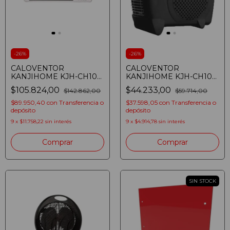
-
26
%
-
26
%
CALOVENTOR
CALOVENTOR
KANJIHOME KJH-CH105
KANJIHOME KJH-CH106
SPLIT
VERTICAL NEGRO
$105.824,00
$44.233,00
$142.862,00
$59.714,00
(81073701146849)
$89.950,40
con
Transferencia o
$37.598,05
con
Transferencia o
depósito
depósito
9
x
$11.758,22
sin interés
9
x
$4.914,78
sin interés
Comprar
SIN STOCK