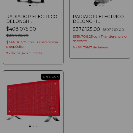
RADIADOR ELECTRICO
RADIADOR ELECTRICO
DELONGHI
DELONGHI
EASYTRONIC
EASYTRONIC TRSSE0715
$408.075,00
$376.125,00
$507.769,00
TRSSE0920 DE ACEITE
DE ACEITE 1500W
2000W
$550.902,00
$319.706,25
con
Transferencia o
depósito
$346.863,75
con
Transferencia
o depósito
9
x
$41.791,67
sin interés
9
x
$45.341,67
sin interés
SIN STOCK