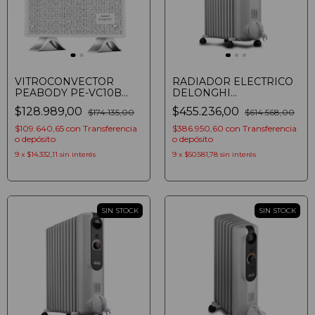
VITROCONVECTOR
RADIADOR ELECTRICO
PEABODY PE-VC10B
DELONGHI
BLANCO 1000W
EASYTRONIC TRSSE1225
$128.989,00
$455.236,00
$174.135,00
$614.568,00
CALEFACTOR
DE ACEITE 2500W
$109.640,65
con
Transferencia
$386.950,60
con
Transferencia
o depósito
o depósito
9
x
$14.332,11
sin interés
9
x
$50.581,78
sin interés
SIN STOCK
SIN STOCK