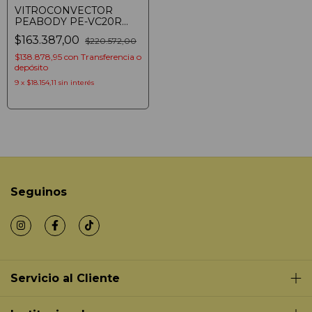
VITROCONVECTOR
PEABODY PE-VC20R
ROJO 2000W
$163.387,00
$220.572,00
CALEFACTOR
$138.878,95
con
Transferencia o
depósito
9
x
$18.154,11
sin interés
Seguinos
Servicio al Cliente