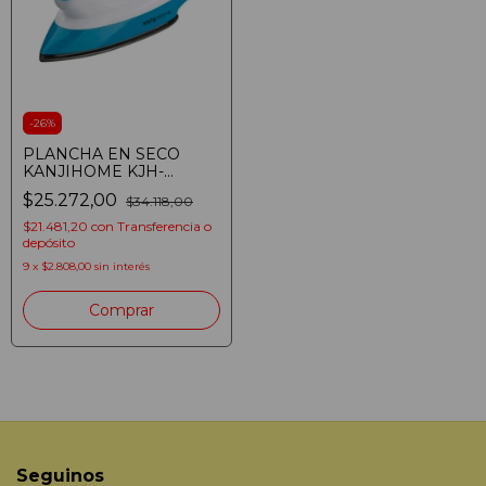
-
26
%
PLANCHA EN SECO
KANJIHOME KJH-
PLS1001 1000W
$25.272,00
$34.118,00
$21.481,20
con
Transferencia o
depósito
9
x
$2.808,00
sin interés
Seguinos