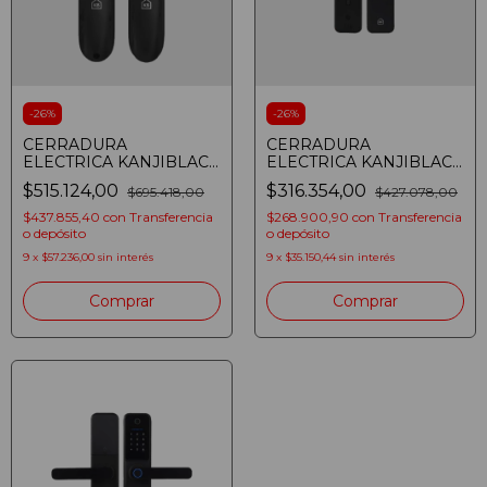
-
26
%
-
26
%
CERRADURA
CERRADURA
ELECTRICA KANJIBLACK
ELECTRICA KANJIBLACK
A8 WIFI HUELLA APP
W971 WIFI HUELLA APP
$515.124,00
$316.354,00
$695.418,00
$427.078,00
TUYA (7635718721096)
TUYA (7635718721164)
$437.855,40
con
Transferencia
$268.900,90
con
Transferencia
o depósito
o depósito
9
x
$57.236,00
sin interés
9
x
$35.150,44
sin interés