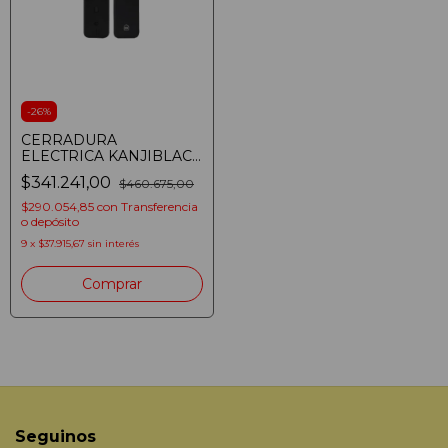
-
26
%
CERRADURA
ELECTRICA KANJIBLACK
W976 WIFI HUELLA APP
$341.241,00
$460.675,00
TUYA CAMARA
EXTERIOR
$290.054,85
con
Transferencia
(7635718721232)
o depósito
9
x
$37.915,67
sin interés
Seguinos