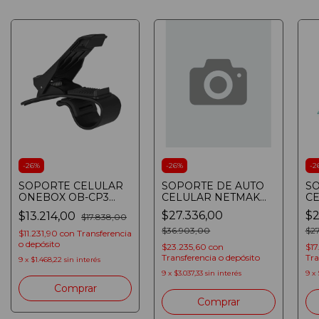
-
26
%
-
26
%
-
2
SOPORTE CELULAR
SOPORTE DE AUTO
S
ONEBOX OB-CP3
CELULAR NETMAK
CE
PARA TABLERO DE
NM-HC42 CARGA
RE
$27.336,00
$2
$13.214,00
$17.838,00
AUTO CON CLIP DE
INALAMBRICA QI
A
3.5" A 6.5"
FAST CHARGE 15W
$36.903,00
$2
$11.231,90
con
Transferencia
o depósito
$23.235,60
con
$1
Transferencia o depósito
Tra
9
x
$1.468,22
sin interés
9
x
$3.037,33
sin interés
9
x