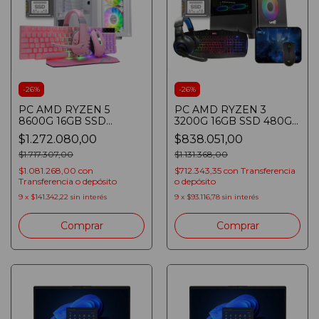
-
26
%
-
26
%
PC AMD RYZEN 5
PC AMD RYZEN 3
8600G 16GB SSD
3200G 16GB SSD 480GB
480GB
WIN 11
$1.272.080,00
$838.051,00
TECLADO/MOUSE/AURICULARES/PAD
TECLADO/MOUSE/AURICUL
700W GAMER BLANCA
$1.717.307,00
$1.131.368,00
$1.081.268,00
con
$712.343,35
con
Transferencia
Transferencia o depósito
o depósito
9
x
$141.342,22
sin interés
9
x
$93.116,78
sin interés