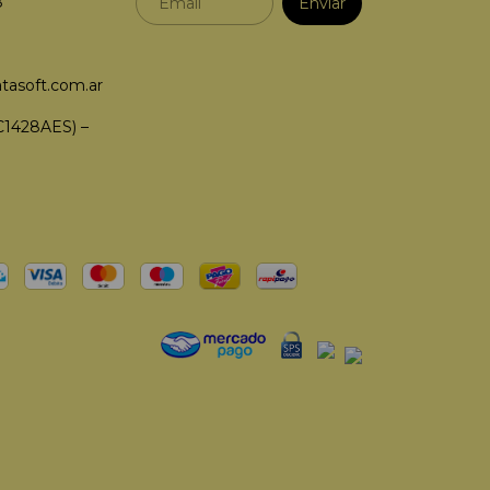
8
tasoft.com.ar
C1428AES) –