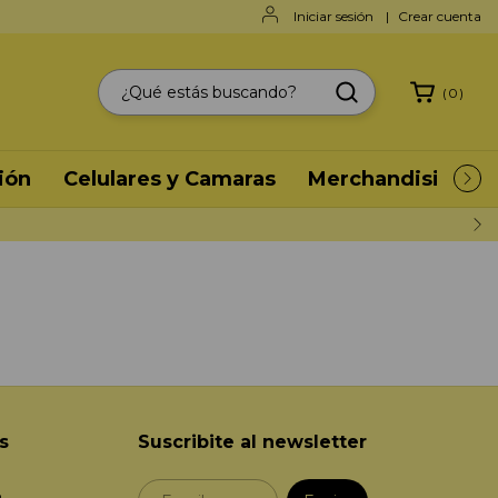
Iniciar sesión
|
Crear cuenta
(
0
)
ión
Celulares y Camaras
Merchandising
s
Suscribite al newsletter