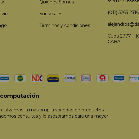
549112726363
ar
Quiénes Somos
(011) 5263 2316
nvío
Sucursales
alejandroa@da
ago
Términos y condiciones
Cuba 2777 – (
CABA
e computación
ializamos la más amplia variedad de productos
ndemos consultas y lo asesoramos para una mayor