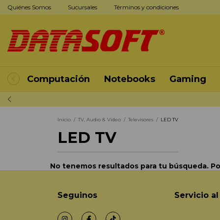
Quiénes Somos
Sucursales
Términos y condiciones
Computación
Notebooks
Gaming
Inicio
/
TV, Audio & Video
/
Televisores
/
LED TV
LED TV
No tenemos resultados para tu búsqueda. Por 
Seguinos
Servicio al