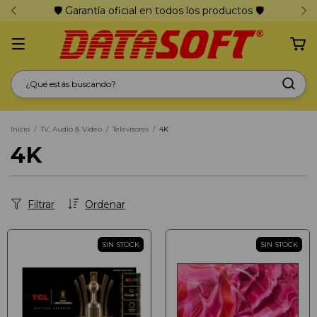
🛡️ Garantía oficial en todos los productos 🛡️
Inicio
/
TV, Audio & Video
/
Televisores
/
4K
4K
Filtrar
Ordenar
SIN STOCK
SIN STOCK