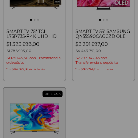
SMART TV 75" TCL
SMART TV 55" SAMSUNG
L75P735-F 4K UHD HDR
QN55S90CAGCZB OLED
GOOGLE TV
SERIE 9 4K HDR 144HZ
$1.323.698,00
$3.291.697,00
GAMING
$1.786.993,00
(8806094957464)
$4.443.791,00
$1.125.143,30
con
Transferencia
$2.797.942,45
con
o depósito
Transferencia o depósito
9
x
$147.077,56
sin interés
9
x
$365.744,11
sin interés
SIN STOCK