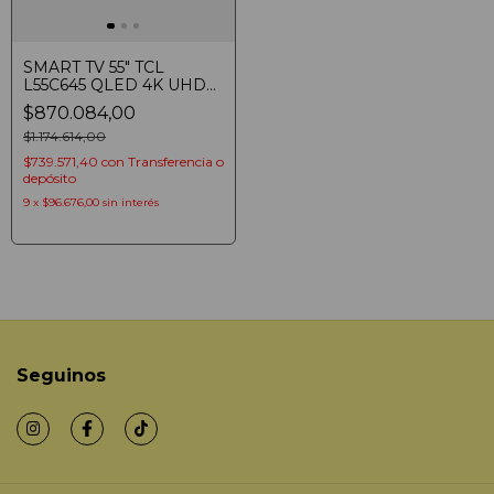
SMART TV 55" TCL
L55C645 QLED 4K UHD
HDR DLG 120HZ AMD
$870.084,00
FREESYNC AIPQ 3.0
GOOGLE TV NETFLIX
$1.174.614,00
YOUTUBE (
$739.571,40
con
Transferencia o
depósito
9
x
$96.676,00
sin interés
Seguinos