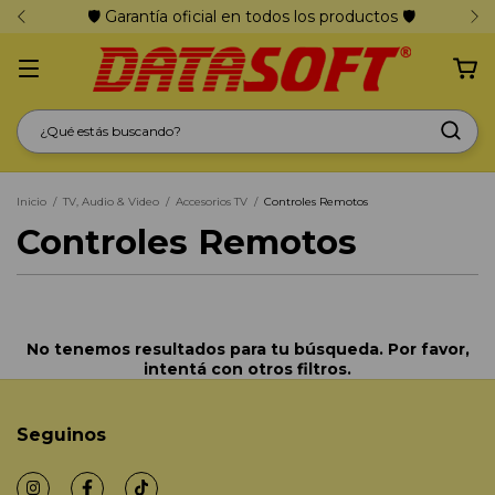
🛡️ Garantía oficial en todos los productos 🛡️
Inicio
/
TV, Audio & Video
/
Accesorios TV
/
Controles Remotos
Controles Remotos
No tenemos resultados para tu búsqueda. Por favor,
intentá con otros filtros.
Seguinos