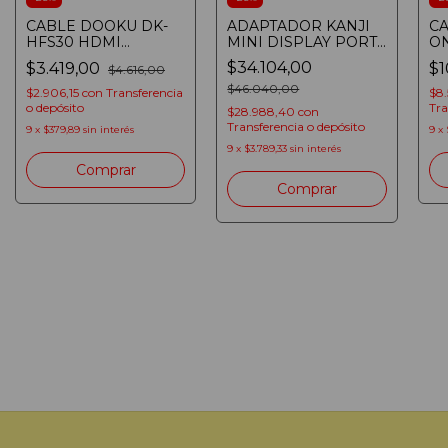
CABLE DOOKU DK-
ADAPTADOR KANJI
C
HFS30 HDMI
MINI DISPLAY PORT
ON
CONECTOR MACHO
A HDMI+VGA+DVI
36
$34.104,00
$3.419,00
$1
$4.616,00
A MACHO GOLD 24K
3D
3MTS
$46.040,00
$2.906,15
con
Transferencia
$8
o depósito
Tra
$28.988,40
con
Transferencia o depósito
9
x
$379,89
sin interés
9
x
9
x
$3.789,33
sin interés