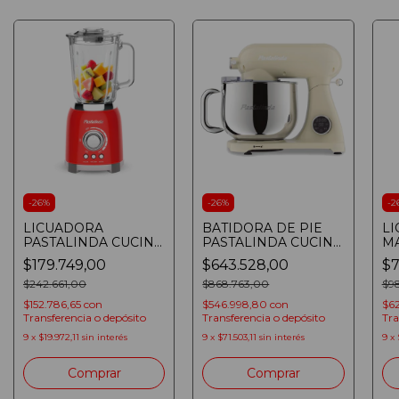
-
26
%
-
26
%
-
2
LICUADORA
BATIDORA DE PIE
LI
PASTALINDA CUCINA
PASTALINDA CUCINA
MA
FRULLATORE HL-
PLANETARIA CREMA
PR
$179.749,00
$643.528,00
$7
4005AT ROJA
BOWL 8 LITROS 1200
4
$242.661,00
W
$868.763,00
VA
$9
AZ
$152.786,65
con
$546.998,80
con
$62
Transferencia o depósito
Transferencia o depósito
Tra
9
x
$19.972,11
sin interés
9
x
$71.503,11
sin interés
9
x