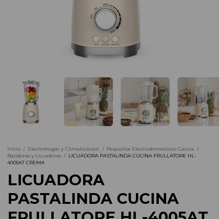
Inicio
/
Electrohogar y Climatizacion
/
Pequeños Electrodomesticos Cocina
/
Batidoras y Licuadoras
/
LICUADORA PASTALINDA CUCINA FRULLATORE HL-
4005AT CREMA
LICUADORA
PASTALINDA CUCINA
FRULLATORE HL-4005AT