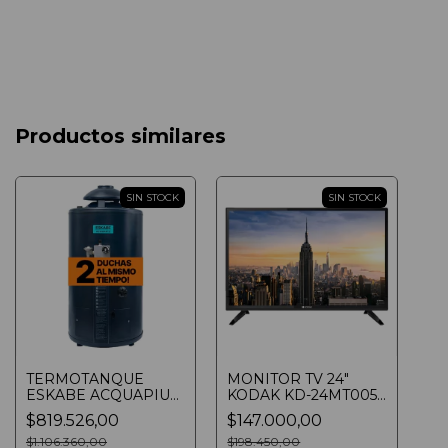
Productos similares
SIN STOCK
SIN STOCK
TERMOTANQUE
MONITOR TV 24"
ESKABE ACQUAPIU
KODAK KD-24MT005
HYBRID4 H-700
LED HD TDA HDMI
$819.526,00
$147.000,00
MULTIGAS 40 LTS
700 LTS/H 19000
$1.106.360,00
$198.450,00