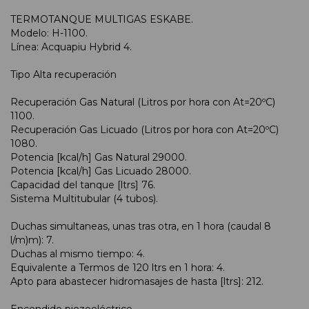
TERMOTANQUE MULTIGAS ESKABE.
Modelo: H-1100.
Línea: Acquapiu Hybrid 4.
Tipo Alta recuperación
Recuperación Gas Natural (Litros por hora con At=20ºC)
1100.
Recuperación Gas Licuado (Litros por hora con At=20ºC)
1080.
Potencia [kcal/h] Gas Natural 29000.
Potencia [kcal/h] Gas Licuado 28000.
Capacidad del tanque [ltrs] 76.
Sistema Multitubular (4 tubos).
Duchas simultaneas, unas tras otra, en 1 hora (caudal 8
l/m)m): 7.
Duchas al mismo tiempo: 4.
Equivalente a Termos de 120 ltrs en 1 hora: 4.
Apto para abastecer hidromasajes de hasta [ltrs]: 212.
Encendido piezoeléctrico.