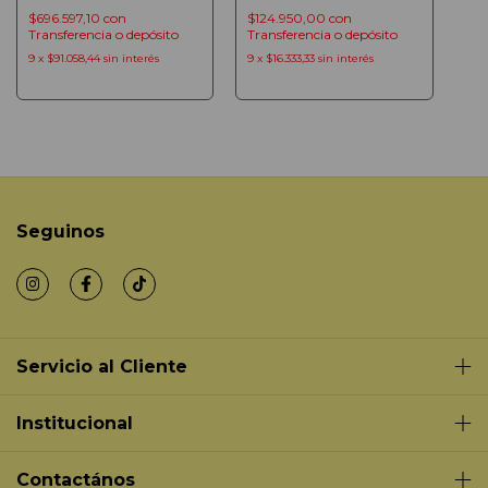
KCAL/H
$696.597,10
con
$124.950,00
con
(7796931871484)
Transferencia o depósito
Transferencia o depósito
9
x
$91.058,44
sin interés
9
x
$16.333,33
sin interés
Seguinos
Servicio al Cliente
Institucional
Contactános